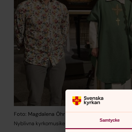
Foto: Magdalena Öhrling
Samtycke
Nyblivna kyrkomusiker