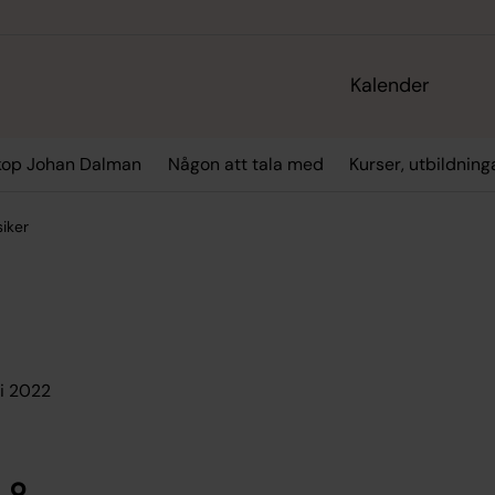
Kalender
kop Johan Dalman
Någon att tala med
Kurser, utbildning
iker
ri 2022