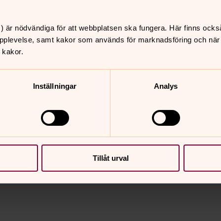
och
Frida Stjärnström
har tjänst i Daga
) är nödvändiga för att webbplatsen ska fungera. Här finns ocks
pplevelse, samt kakor som används för marknadsföring och när vi
 kakor.
Guds folk och här har kyrkomusiker
ter, diakoner och församlingspedagoger
Inställningar
Analys
Tillåt urval
nnehåll?