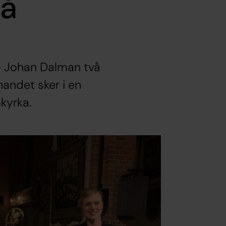
vå
p Johan Dalman två
andet sker i en
kyrka.