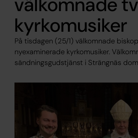
välkomnade t
kyrkomusiker
På tisdagen (25/1) välkomnade bisko
nyexaminerade kyrkomusiker. Välkomn
sändningsgudstjänst i Strängnäs dom