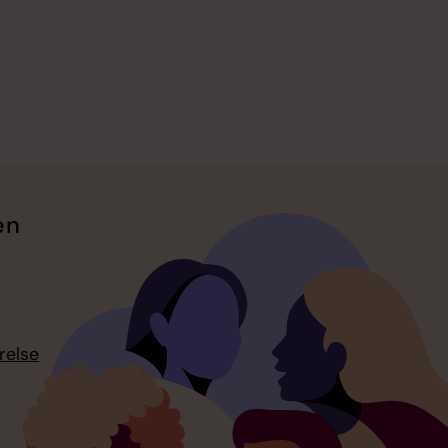
en
relse