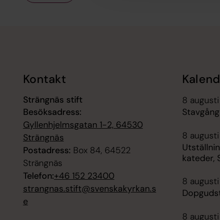
Tillbaka till toppen
Tillbaka till innehållet
Kontakt
Kalend
Strängnäs stift
8 augusti
Besöksadress:
Stavgång
Gyllenhjelmsgatan 1-2, 64530
8 augusti
Strängnäs
Utställnin
Postadress:
Box 84, 64522
kateder,
Strängnäs
Telefon:
+46 152 23400
8 augusti
strangnas.stift@svenskakyrkan.s
Dopgudst
e
8 augusti