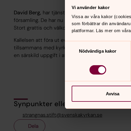
Vi använder kakor
David Berg,
har tjänst i Asker-Lännäs församling 
Vissa av våra kakor (cookies
församling. De har nu båda tagit kantorsexamen.
som förbättrar din användaru
Stort grattis och välkomna!
plattformar. Läs mer om våra
Kallelsen att föra ut evangelium är given åt hela 
Samtyckesval
tillsammans med kyrkans övriga profilyrken; präs
Nödvändiga kakor
en särskild uppgift i att bära kyrkans tro och liv.
Avvisa
Synpunkter eller frågor på sidans i
strangnas.stift@svenskakyrkan.se
Dela