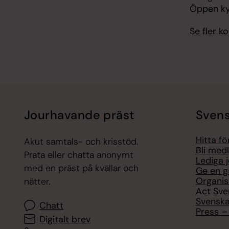
Öppen ky
Se fler 
Jourhavande präst
Svens
Hitta f
Akut samtals- och krisstöd.
Bli med
Prata eller chatta anonymt
Lediga 
med en präst på kvällar och
Ge en g
Organis
nätter.
Act Sve
Svenska
Chatt
Press – 
Digitalt brev