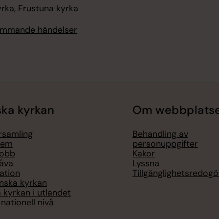
rka, Frustuna kyrka
kommande händelser
ka kyrkan
Om webbplats
örsamling
Behandling av
lem
personuppgifter
jobb
Kakor
åva
Lyssna
ation
Tillgänglighetsredogö
nska kyrkan
 kyrkan i utlandet
nationell nivå