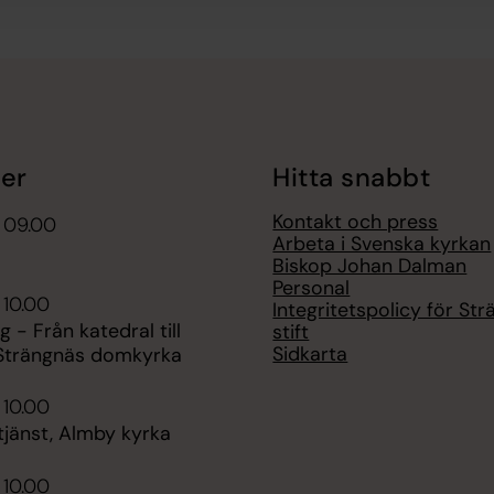
er
Hitta snabbt
Kontakt och press
 09.00
Arbeta i Svenska kyrkan
Biskop Johan Dalman
Personal
 10.00
Integritetspolicy för St
g - Från katedral till
stift
Sidkarta
 Strängnäs domkyrka
 10.00
jänst, Almby kyrka
 10.00