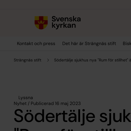
Till innehållet
Till undermeny
Kontakt och press
Det här är Strängnäs stift
Bis
Strängnäs stift
Södertälje sjukhus nya "Rum för stillhet" 
Lyssna
Nyhet / Publicerad 16 maj 2023
Södertälje sju