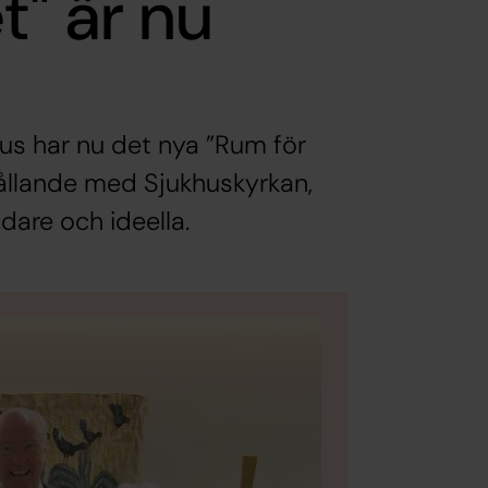
t" är nu
hus har nu det nya ”Rum för
ighållande med Sjukhuskyrkan,
dare och ideella.