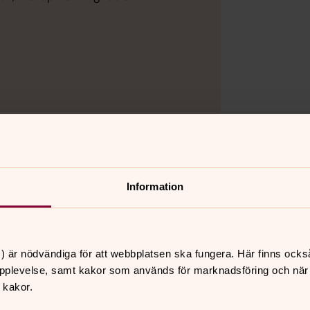
Bild 2 av 3
Sjukhusledningen 
kuratorerna, Malin
verksamhetschef p
Öppna bildspel
Information
och anhöriga har att förhålla sig till
) är nödvändiga för att webbplatsen ska fungera. Här finns ocks
är ett stilla och tryggt rum en gåva och
pplevelse, samt kakor som används för marknadsföring och när vi
örsikt kan göra sig hörda, sa biskop
 kakor.