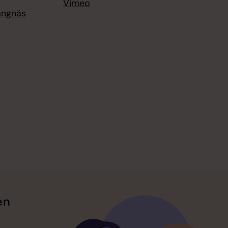
Vimeo
rängnäs
en