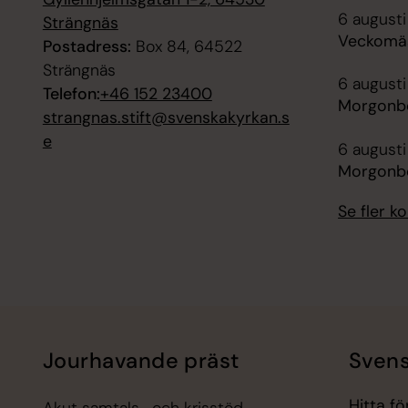
6 augusti
Strängnäs
Veckomäs
Postadress:
Box 84, 64522
Strängnäs
6 augusti
Telefon:
+46 152 23400
Morgonbö
strangnas.stift@svenskakyrkan.s
e
6 augusti
Morgonbön
Se fler 
Jourhavande präst
Svens
Hitta f
Akut samtals- och krisstöd.