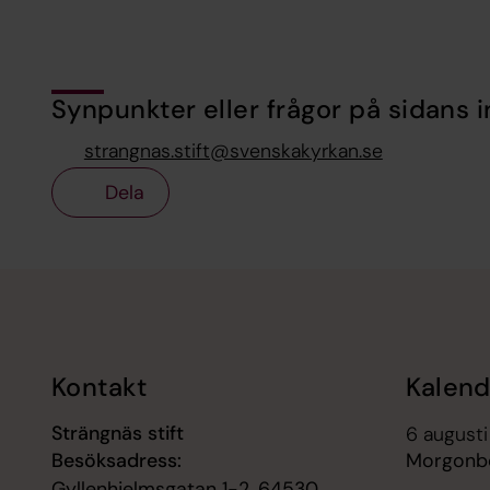
Synpunkter eller frågor på sidans i
strangnas.stift@svenskakyrkan.se
Dela
Tillbaka till toppen
Tillbaka till innehållet
Kontakt
Kalend
Strängnäs stift
6 august
Besöksadress:
Morgonbö
Gyllenhjelmsgatan 1-2, 64530