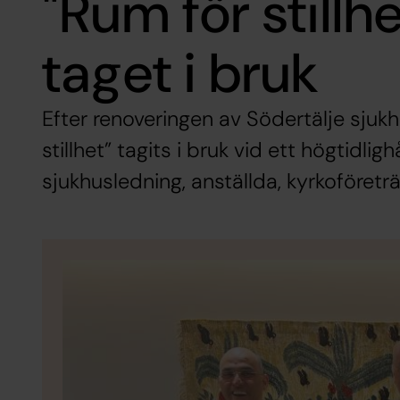
"Rum för stillhe
taget i bruk
Efter renoveringen av Södertälje sjuk
stillhet” tagits i bruk vid ett högtidl
sjukhusledning, anställda, kyrkoföreträ