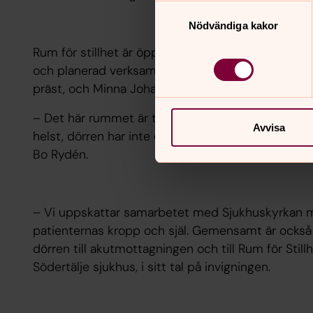
Samtyckesval
Nödvändiga kakor
Rum för stillhet är öppet för alla trosriktningar, o
och planerad verksamhet. Här finns också möjlighe
präst, och Minna Johansson, diakon, som jobbar f
– Det här rummet är till för vem som helst som be
Avvisa
helst, dörren har inte ens ett lås utan man kan sti
Bo Rydén.
– Vi uppskattar samarbetet med Sjukhuskyrkan m
patienternas kropp och själ. Gemensamt är också a
dörren till akutmottagningen och till Rum för Stil
Södertälje sjukhus, i sitt tal på invigningen.