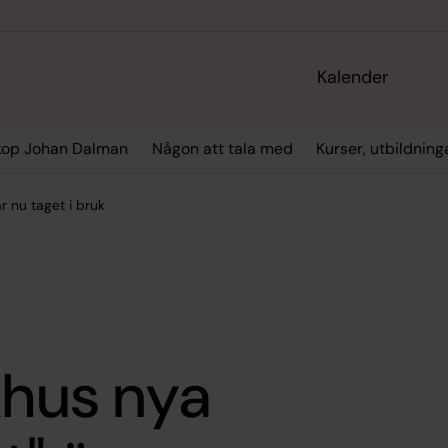
Kalender
kop Johan Dalman
Någon att tala med
Kurser, utbildning
är nu taget i bruk
khus nya