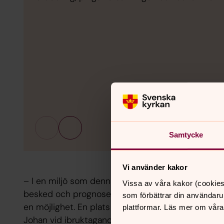
Samtycke
Vi använder kakor
– I en miljö som denna, där patienter, medarbetare 
Vissa av våra kakor (cookies
besked och prognoser som ofta är tunga att bära, 
som förbättrar din användaru
en möjlighet. En plats där röster av hopp och tillf
plattformar. Läs mer om våra
Johan vid ibruktagandet.