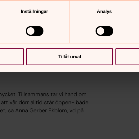
Inställningar
Analys
ch tillgängligt för både spontana besök
t till enskilda samtal med Bo Rydén,
ör Sjukhuskyrkan.
höver en stund i stillhet. Och när som
Tillåt urval
ga in när man vill, säger sjukhusprästen
ycket. Tillsammans tar vi hand om
tt vår dörr alltid står öppen- både
lhet, sa Anna Gerber Ekblom, vd på