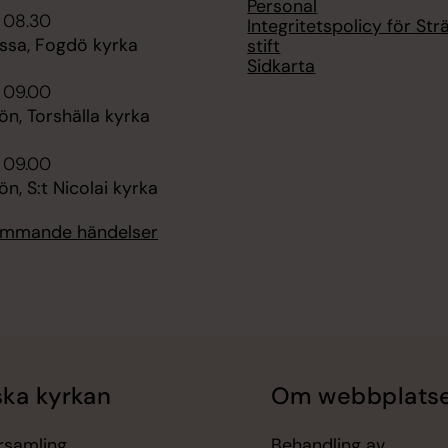
Personal
 08.30
Integritetspolicy för St
sa, Fogdö kyrka
stift
Sidkarta
 09.00
n, Torshälla kyrka
 09.00
, S:t Nicolai kyrka
kommande händelser
ka kyrkan
Om webbplats
örsamling
Behandling av