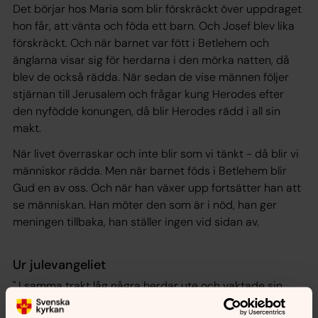
Det börjar hos Maria som blir förskräckt över uppdraget
hon får, att vänta och föda ett barn. Och Josef blev lika
förskräckt. Och när barnet var fött i Betlehem och
änglarna visar sig för herdarna i den mörka natten, då
blev de också rädda. När sedan de vise männen följer
stjärnan till Jerusalem och frågar kung Herodes efter
den nyfödde konungen, då blir Herodes rädd i all sin
makt.
När livet överraskar och inte blir som vi tänkt - då blir vi
människor rädda. Men när barnet föds i Betlehem blir
Gud en av oss. Och när han växer upp fortsätter han att
se människan. Han möter den som är i nöd, han ger
meningen tillbaka, han ställer ingen vid sidan av.
Ur julevangeliet
" I samma trakt låg några herdar ute och vaktade sin
hjord om natten. Då stod Herrens ängel framför dem och