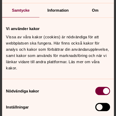
Herrens härlighet lyste omkring dem, och de greps av
stor förfäran. men ängeln sade till dem: Var inte rädda.
Samtycke
Information
Om
Jag bär bud till er om en stor glädje, en glädje för hela
folket. Idag har en frälsare fötts åt er i Davids stad, han
är Messias, Herren. Och detta är tecknet för er: ni skall
Vi använder kakor
finna ett nyfött barn som är lindat och ligger i en
Vissa av våra kakor (cookies) är nödvändiga för att
krubba."
webbplatsen ska fungera. Här finns också kakor för
Lukasevangeliet 2:1-20
analys och kakor som förbättrar din användarupplevelse,
samt kakor som används för marknadsföring och när vi
länkar vidare till andra plattformar. Läs mer om våra
Klicka här för att läsa julevangeliet
kakor.
Samtyckesval
Senast ändrad 16 mars 2016
Nödvändiga kakor
Synpunkter eller frågor på sidans
innehåll?
Inställningar
strangnas.stift@svenskakyrkan.se