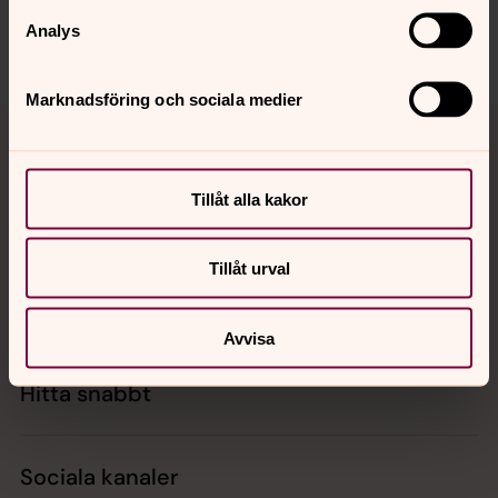
Dela
Analys
Marknadsföring och sociala medier
Tillbaka till toppen
Tillbaka till innehållet
Tillåt alla kakor
Kontakt
Tillåt urval
Kalender
Avvisa
Hitta snabbt
Sociala kanaler