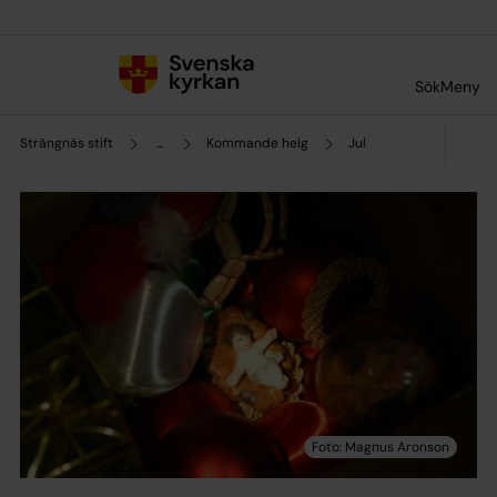
Till innehållet
Till undermeny
Sök
Meny
Strängnäs stift
...
Kommande helg
Jul