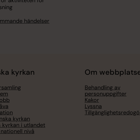
för aktiviteten för
sning
kommande händelser
ka kyrkan
Om webbplats
örsamling
Behandling av
lem
personuppgifter
jobb
Kakor
åva
Lyssna
ation
Tillgänglighetsredogö
nska kyrkan
 kyrkan i utlandet
nationell nivå