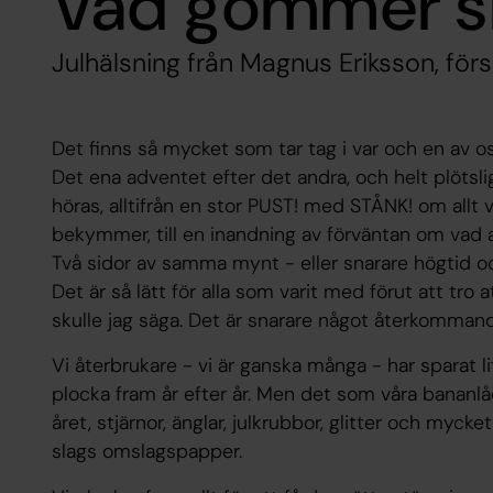
Vad gömmer si
Julhälsning från Magnus Eriksson, fö
Det finns så mycket som tar tag i var och en av o
Det ena adventet efter det andra, och helt plötslig
höras, alltifrån en stor PUST! med STÅNK! om allt 
bekymmer, till en inandning av förväntan om vad a
Två sidor av samma mynt - eller snarare högtid oc
Det är så lätt för alla som varit med förut att tro 
skulle jag säga. Det är snarare något återkomman
Vi återbrukare - vi är ganska många - har sparat lit
plocka fram år efter år. Men det som våra bananl
året, stjärnor, änglar, julkrubbor, glitter och mycke
slags omslagspapper.