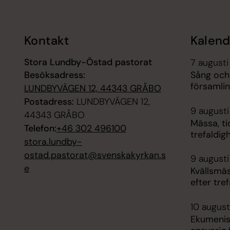
Kontakt
Kalend
Stora Lundby-Östad pastorat
7 augusti
Besöksadress:
Sång och
församli
LUNDBYVÄGEN 12, 44343 GRÅBO
Postadress:
LUNDBYVÄGEN 12,
9 augusti
44343 GRÅBO
Mässa, t
Telefon:
+46 302 496100
trefaldig
stora.lundby-
ostad.pastorat@svenskakyrkan.s
9 augusti
e
Kvällsmä
efter tre
10 august
Ekumenis