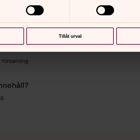
sätt oss inte för prövning.” (Lukas 11:1–
Tillåt urval
 församling
nnehåll?
se