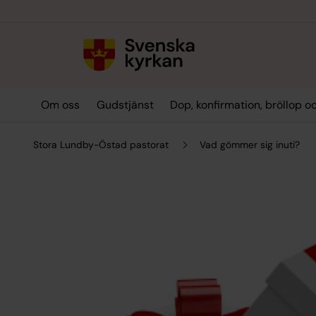
Till innehållet
Till undermeny
Om oss
Gudstjänst
Dop, konfirmation, bröllop 
Stora Lundby-Östad pastorat
Vad gömmer sig inuti?