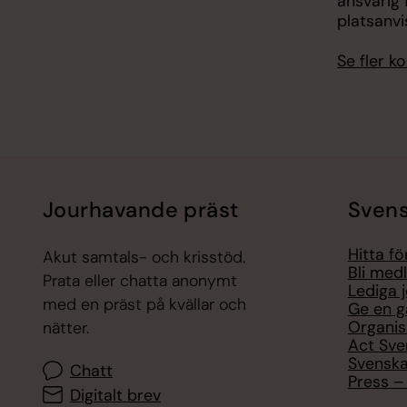
ansvarig 
platsanvi
Se fler 
Jourhavande präst
Svens
Hitta f
Akut samtals- och krisstöd.
Bli med
Prata eller chatta anonymt
Lediga 
med en präst på kvällar och
Ge en g
Organis
nätter.
Act Sve
Svenska
Chatt
Press – 
Digitalt brev