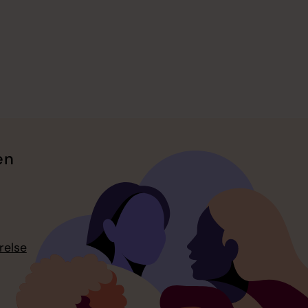
en
relse