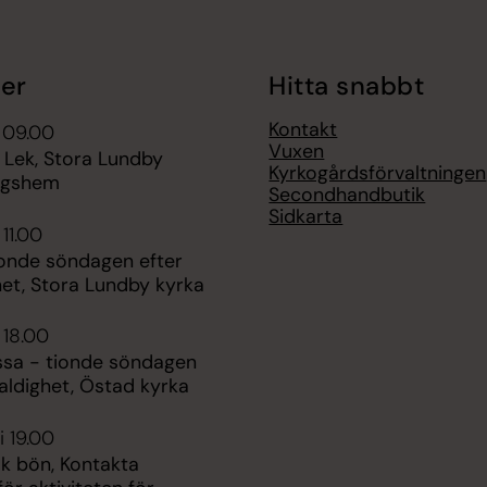
er
Hitta snabbt
Kontakt
 09.00
Vuxen
 Lek, Stora Lundby
Kyrkogårdsförvaltningen
ngshem
Secondhandbutik
Sidkarta
 11.00
ionde söndagen efter
het, Stora Lundby kyrka
 18.00
ssa - tionde söndagen
faldighet, Östad kyrka
i 19.00
k bön, Kontakta