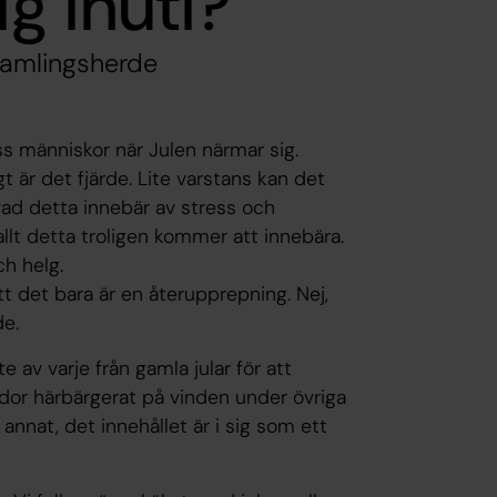
g inuti?
rsamlingsherde
ss människor när Julen närmar sig.
t är det fjärde. Lite varstans kan det
vad detta innebär av stress och
llt detta troligen kommer att innebära.
h helg.
att det bara är en återupprepning. Nej,
de.
e av varje från gamla jular för att
ådor härbärgerat på vinden under övriga
t annat, det innehållet är i sig som ett