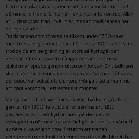
trädkrans planteras träden med jämna mellanrum. Det
påminner om en allé, men är i en cirkel, inte i en rad. Allén
är ju dessutom träd i två linjer, medan trädkransen har
en linje av träd.
Trädkransen som företeelse tillkom under 1700-talet
men blev vanlig under senare hälften av 1800-talet. Man
trodde då att nergrävning av stoft på kyrkogården
innebar att ohälsosamma ångor och smittsamma
sjukdomar spreds genom luften och jorden. En trädkrans
skulle förhindra denna spridning av sjukdomar. Dåtidens
parkideal var också att plantera många träd av samma
art nära varandra, i ett estetiskt mönster.
Många av de träd som finns på våra två kyrkogårdar är
gamla, från 1800-talet. De är av samma art, tätt
placerade och nära kyrkomuren på den gamla
kyrkogården närmast kyrkan. Det gör att det blir sårbart
av flera olika anledningar. Förutom att träden
planterades utan tanke på hur stora de skulle bli och hur