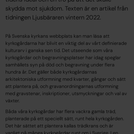
skydda mot sjukdom. Texten är en artikel från
tidningen Ljusbäraren vintern 2022.
På Svenska kyrkans webbplats kan man läsa att
kyrkogårdarna har blivit en viktig del av vårt definierade
kulturarv i ganska sen tid. Det utseende som våra
kyrkogårdar och begravningsplatser har idag speglar
samhällets syn på död och begravning under flera
hundra år. Det gäller både kyrkogårdarnas
arkitektoniska utformning med kvarter, gångar och sätt
att plantera på, och gravanordningarnas utformning
med gravstenar, inskriptioner, utsmyckningar och val av
växter.
Båda våra kyrkogårdar har flera vackra gamla träd,
planterade på ett speciellt sätt, runt hela kyrkogården.
Det här sättet att plantera kallas trädkrans och är
vanligt på många kyrkogårdar runt om i Sverige. I en