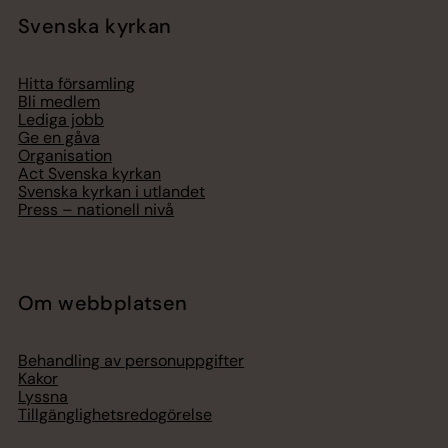
Svenska kyrkan
Hitta församling
Bli medlem
Lediga jobb
Ge en gåva
Organisation
Act Svenska kyrkan
Svenska kyrkan i utlandet
Press – nationell nivå
Om webbplatsen
Behandling av personuppgifter
Kakor
Lyssna
Tillgänglighetsredogörelse