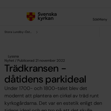
Till innehållet
Till undermeny
Sök
Meny
Stora Lundby-Östad pastorat
Lyssna
Nyhet / Publicerad 21 november 2022
Trädkransen -
dåtidens parkideal
Under 1700- och 1800-talet blev det
modernt att plantera en cirkel av träd runt
kyrkogårdarna. Det var en estetik enligt den
tidens ideal och en tro på att det skulle