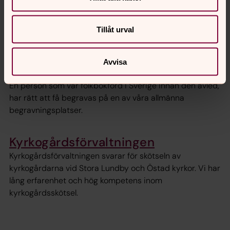
Kyrkogårdsförvaltningens sidor
Tillåt urval
Avvisa
Att ansvara för en grav
En person som var folkbokförd i Sverige innan den avled,
har rätt att få begravas på en av våra allmänna
begravningsplatser.
Kyrkogårdsförvaltningen
Kyrkogårdsförvaltningen svarar för skötseln av
kyrkogårdarna vid Stora Lundby och Östad kyrkor. Vi har
lång erfarenhet och hög kompetens inom
kyrkogårdsskötsel.