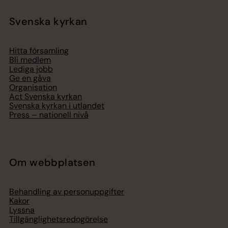
Svenska kyrkan
Hitta församling
Bli medlem
Lediga jobb
Ge en gåva
Organisation
Act Svenska kyrkan
Svenska kyrkan i utlandet
Press – nationell nivå
Om webbplatsen
Behandling av personuppgifter
Kakor
Lyssna
Tillgänglighetsredogörelse