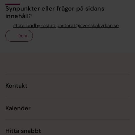
Synpunkter eller frågor på sidans
innehåll?
stora.lundby-ostad.pastorat@svenskakyrkan.se
Dela
Tillbaka till toppen
Tillbaka till innehållet
Kontakt
Kalender
Hitta snabbt