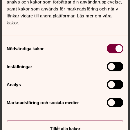
analys och kakor som förbättrar din användarupplevelse,
443 42 Gråbo
samt kakor som används för marknadsföring och när vi
länkar vidare till andra plattformar. Läs mer om våra
kakor.
Postadress:
Kyrkogårdsförvaltningen, Stora Lundby Östad
pastorat,
Samtyckesval
Lundbyvägen 12, 443 43 Gråbo
Nödvändiga kakor
Mejl:
Inställningar
storalundbyostad.kyrkogard@svenskakyrkan.se
Analys
Telefon:
0302-49 61 28
, telefontid måndag-fredag kl 10-12
Marknadsföring och sociala medier
Tillåt alla kakor