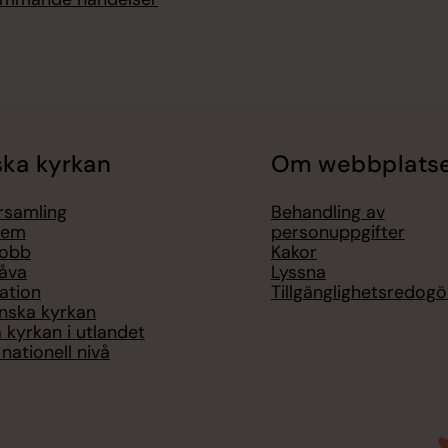
ka kyrkan
Om webbplats
örsamling
Behandling av
lem
personuppgifter
jobb
Kakor
åva
Lyssna
ation
Tillgänglighetsredogö
nska kyrkan
 kyrkan i utlandet
nationell nivå