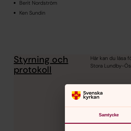
Berit Nordström
Ken Sundin
Styrning och
Här kan du läsa f
Stora Lundby-Öst
protokoll
Samtycke