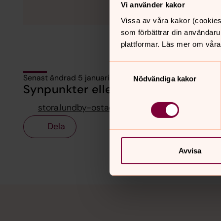
Vi använder kakor
Vissa av våra kakor (cookies
som förbättrar din användaru
plattformar. Läs mer om våra
Samtyckesval
Senast ändrad 5 januari 2026
Nödvändiga kakor
Synpunkter eller frågor på sidans i
stora.lundby-ostad.pastorat@svenskakyrkan.
Dela
Avvisa
Tillbaka till toppen
Tillbaka till innehållet