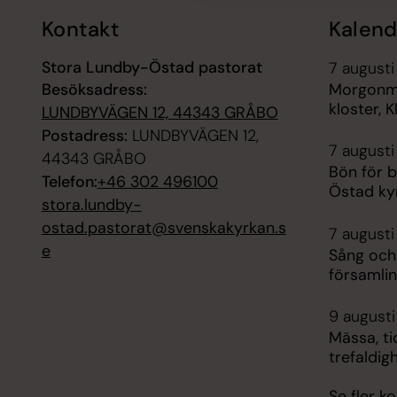
Kontakt
Kalend
Stora Lundby-Östad pastorat
7 augusti
Besöksadress:
Morgonmä
kloster, 
LUNDBYVÄGEN 12, 44343 GRÅBO
Postadress:
LUNDBYVÄGEN 12,
7 augusti
44343 GRÅBO
Bön för b
Telefon:
+46 302 496100
Östad ky
stora.lundby-
ostad.pastorat@svenskakyrkan.s
7 augusti
e
Sång och
församli
9 augusti
Mässa, t
trefaldig
Se fler 