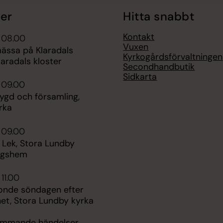
er
Hitta snabbt
Kontakt
 08.00
Vuxen
ssa på Klaradals
Kyrkogårdsförvaltningen
Klaradals kloster
Secondhandbutik
Sidkarta
 09.00
ygd och församling,
rka
 09.00
 Lek, Stora Lundby
ngshem
 11.00
ionde söndagen efter
het, Stora Lundby kyrka
kommande händelser