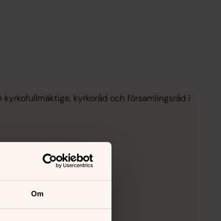
n kyrkofullmäktige, kyrkoråd och församlingsråd i
Om