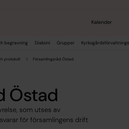
Kalender
och begravning
Diakoni
Grupper
Kyrkogårdsförvaltning
h protokoll
Församlingsråd Östad
d Östad
yrelse, som utses av
varar för församlingens drift