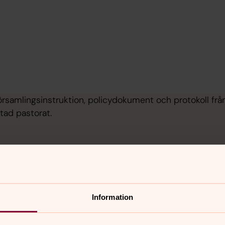
örsamlingsinstruktion, policydokument och protokoll frå
ad pastorat.
Information