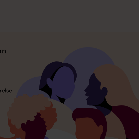
en
relse