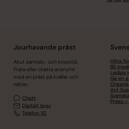
Jourhavande präst
Svens
Hitta f
Akut samtals- och krisstöd.
Bli med
Prata eller chatta anonymt
Lediga 
med en präst på kvällar och
Ge en g
Organis
nätter.
Act Sve
Svenska
Chatt
Press – 
Digitalt brev
Telefon 112