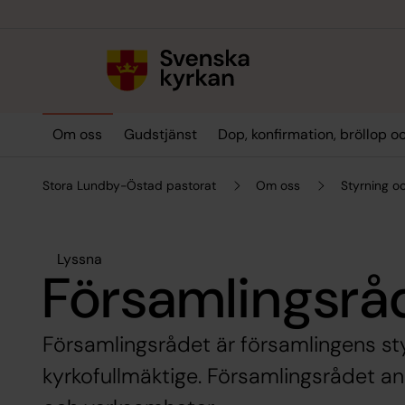
Till innehållet
Till undermeny
Om oss
Gudstjänst
Dop, konfirmation, bröllop 
Stora Lundby-Östad pastorat
Om oss
Styrning oc
Lyssna
Församlingsrå
Församlingsrådet är församlingens st
kyrkofullmäktige. Församlingsrådet ans