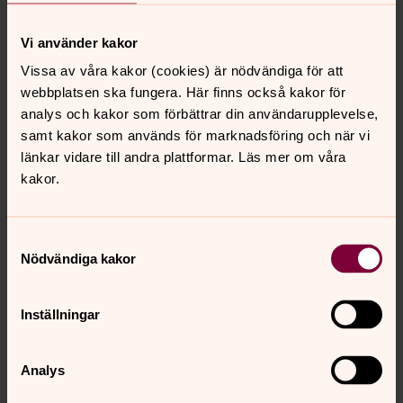
Stockholms läns södra och östra valkrets
Vi använder kakor
Stockholms stads valkrets
Vissa av våra kakor (cookies) är nödvändiga för att
Stockholms läns norra och västra valkrets
webbplatsen ska fungera. Här finns också kakor för
analys och kakor som förbättrar din användarupplevelse,
Valda ledamöter
samt kakor som används för marknadsföring och när vi
länkar vidare till andra plattformar. Läs mer om våra
Följ länken nedan för att se listan med valda ledamöter
kakor.
till Stockholms stiftsfullmäktige.
https://kyrkoval.svenskakyrkan.se/Valresultat2021/slutg/
Visning/Resultat/Stiftsfullmaktige.aspx?
Samtyckesval
Nödvändiga kakor
TabIndex=3&StiftId=14
Slutligt resultat av valet till
Inställningar
kyrkomötet
Valet till kyrkomötet, Svenska kyrkans högsta
Analys
beslutande organ, är färdigräknat, mandaten fördelade