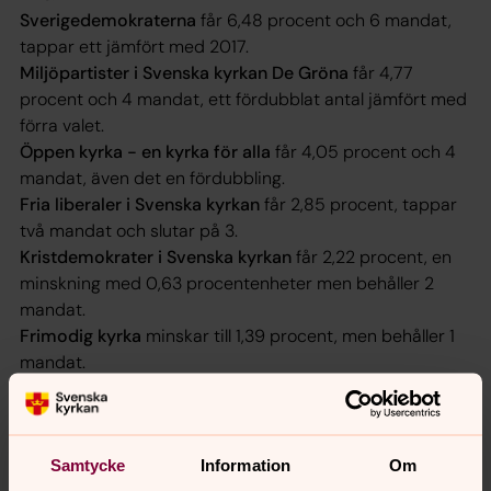
Sverigedemokraterna
får 6,48 procent och 6 mandat,
tappar ett jämfört med 2017.
Miljöpartister i Svenska kyrkan De Gröna
får 4,77
procent och 4 mandat, ett fördubblat antal jämfört med
förra valet.
Öppen kyrka - en kyrka för alla
får 4,05 procent och 4
mandat, även det en fördubbling.
Fria liberaler i Svenska kyrkan
får 2,85 procent, tappar
två mandat och slutar på 3.
Kristdemokrater i Svenska kyrkan
får 2,22 procent, en
minskning med 0,63 procentenheter men behåller 2
mandat.
Frimodig kyrka
minskar till 1,39 procent, men behåller 1
mandat.
Gröna Kristna
ökar till 1,13 procent behåller 1 mandat.
Alternativ för Sverige
får 1,12 procent och 1 mandat
Samtycke
Information
Om
Valresultat per valkrets