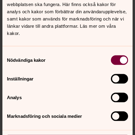
finns-ingen-anledning-att-ha-
webbplatsen ska fungera. Här finns också kakor för
klimat%C3%A5ngest-1.19010958
analys och kakor som förbättrar din användarupplevelse,
Oksana Mont m.fl., 2013, Förbättra nordiskt
samt kakor som används för marknadsföring och när vi
beslutsfattande genom att skingra myter om
länkar vidare till andra plattformar. Läs mer om våra
hållbar konsumtion, TemaNord 2013:552,
kakor.
Köpenhamn: Nordiska Ministerrådet
Samtyckesval
Nödvändiga kakor
Källor:
Inställningar
https://www.gp.se/ekonomi/rockstr%C3%B6m-det-
finns-ingen-anledning-att-ha-klimat%C3%A5ngest-
1.19010958
Analys
Oksana Mont m.fl., 2013, Förbättra nordiskt
beslutsfattande genom att skingra myter om hållbar
Marknadsföring och sociala medier
konsumtion, TemaNord 2013:552, Köpenhamn: Nordiska
Ministerrådet