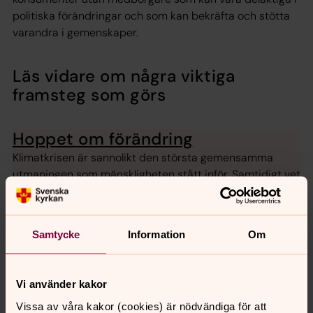
politiska förändringar och som kan bekräfta och stötta
varandra i gemenskaper.
Läs vidare om några viktiga
framsteg som görs
Hoppet om förändring
Klimatkrisen är sannolikt den största gemensamma
utmaningen som mänskligheten stått inför. Samtidigt vet
vi att människans kreativitet och förmåga att anpassa
sig till förändringar är häpnadsväckande stor.
Samtycke
Information
Om
Källor
Vi använder kakor
https://www.gp.se/ekonomi/rockstr%C3%B6m-det-
Vissa av våra kakor (cookies) är nödvändiga för att