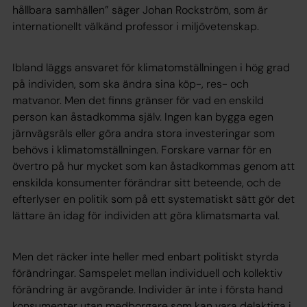
hållbara samhällen” säger Johan Rockström, som är
internationellt välkänd professor i miljövetenskap.
Ibland läggs ansvaret för klimatomställningen i hög grad
på individen, som ska ändra sina köp-, res- och
matvanor. Men det finns gränser för vad en enskild
person kan åstadkomma själv. Ingen kan bygga egen
järnvägsräls eller göra andra stora investeringar som
behövs i klimatomställningen. Forskare varnar för en
övertro på hur mycket som kan åstadkommas genom att
enskilda konsumenter förändrar sitt beteende, och de
efterlyser en politik som på ett systematiskt sätt gör det
lättare än idag för individen att göra klimatsmarta val.
Men det räcker inte heller med enbart politiskt styrda
förändringar. Samspelet mellan individuell och kollektiv
förändring är avgörande. Individer är inte i första hand
konsumenter utan medborgare som kan vara delaktiga i