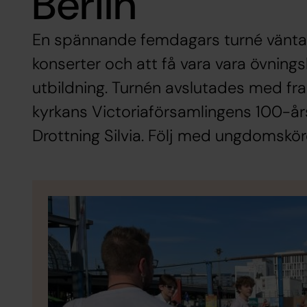
Berlin
En spännande femdagars turné väntad
konserter och att få vara vara övnings
utbildning. Turnén avslutades med f
kyrkans Victoriaförsamlingens 100-år
Drottning Silvia. Följ med ungdomskören