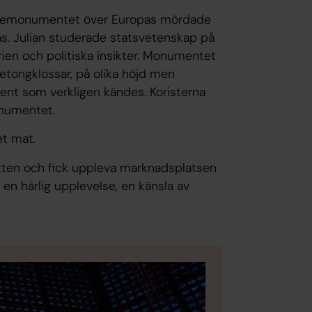
telsemonumentet över Europas mördade
s. Julian studerade statsvetenskap på
en och politiska insikter. Monumentet
etongklossar, på olika höjd men
nt som verkligen kändes. Koristerna
onumentet.
et mat.
ten och fick uppleva marknadsplatsen
en härlig upplevelse, en känsla av