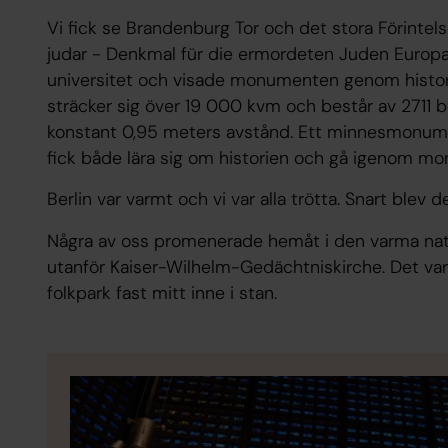
Vi fick se Brandenburg Tor och det stora Förin
judar - Denkmal für die ermordeten Juden Europa
universitet och visade monumenten genom histori
sträcker sig över 19 000 kvm och består av 2711 b
konstant 0,95 meters avstånd. Ett minnesmonume
fick både lära sig om historien och gå igenom m
Berlin var varmt och vi var alla trötta. Snart blev d
Några av oss promenerade hemåt i den varma nat
utanför Kaiser-Wilhelm-Gedächtniskirche. Det var 
folkpark fast mitt inne i stan.