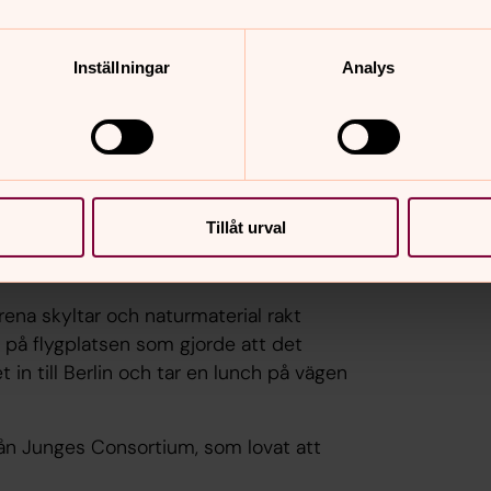
domskör. Med på flygresan är Mattias
en. Några korister har valt att ta
Inställningar
Analys
roblematiken med långa köer. Tony
att kunna hjälpa till med incheckningen
resenter till kören som vi skulle
Tillåt urval
lv timme egen tid på Arlanda innan
 rena skyltar och naturmaterial rakt
å flygplatsen som gjorde att det
t in till Berlin och tar en lunch på vägen
rån Junges Consortium, som lovat att