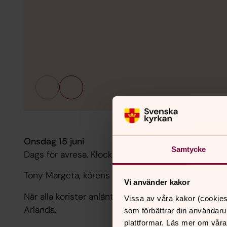
Onsdag 15 juni
Samtycke
Dags för avresa. Klockan är 5.30 och vi är på väg.
Tony Margeta, körens dirigent, står och arbetar fe
Vi använder kakor
När alla korister anlänt är det dags för säkerhetsko
Vissa av våra kakor (cookies
Arlanda.
som förbättrar din användaru
plattformar. Läs mer om våra