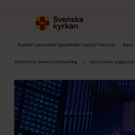
Till innehållet
Till undermeny
Kontakt personal/ öppettider kansli/ hitta hit
Barn,
Stockholms domkyrkoförsamling
Storkyrkans ungdomskör