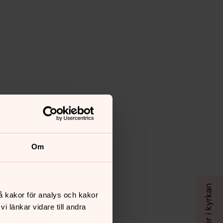
ouise Linde
Om
å kakor för analys och kakor
 länkar vidare till andra