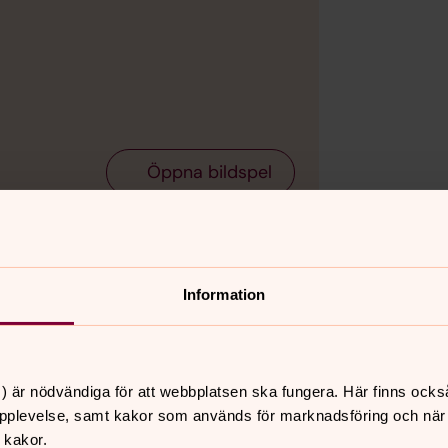
Bild 2 av 14
Foto: L
Öppna bildspel
Information
bril vid incheckningsmaskinen.
ll. Vi letar efter den minst långa kön på
) är nödvändiga för att webbplatsen ska fungera. Här finns ocks
pplevelse, samt kakor som används för marknadsföring och när vi
 kakor.