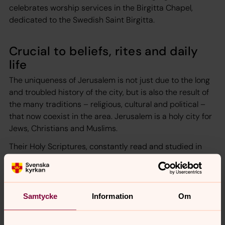
celebrates worship services in the Birgitta Chapel,
dedicated to the Swedish Saint Birgitta.
Crucial to beliefs, rites and daily
life
The uniqueness of Jerusalem is not just due to the long
and troubled history of the city, but is also the result of
the many traditions – religious, cultural and political –
that now coexist in the area. Jerusalem is a holy city for
Jews, Christians and Muslims.
Their Holy Scriptures, constantly read and studied in
worship and teaching, are crucial to the beliefs, rites
and daily life of Jews, Christians and Muslims.
STI is located in one of the most beautiful and well-
Samtycke
Information
Om
known buildings in the city, Beit Tavor. It was
constructed by the famous architect Conrad Schick and
erected in 1882 and served as a home for him and his