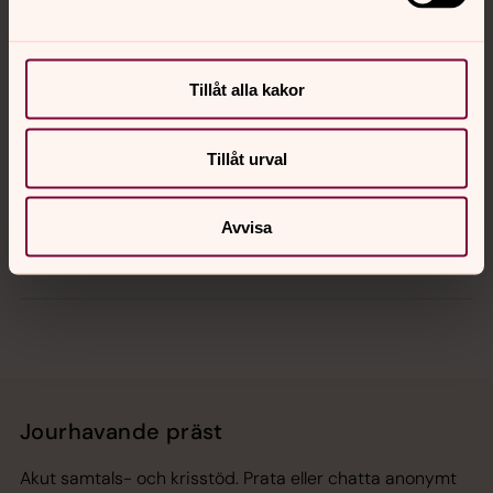
Kontakt
Kalender
Tillåt alla kakor
Tillåt urval
Hitta snabbt
Avvisa
Sociala kanaler
Jourhavande präst
Akut samtals- och krisstöd. Prata eller chatta anonymt