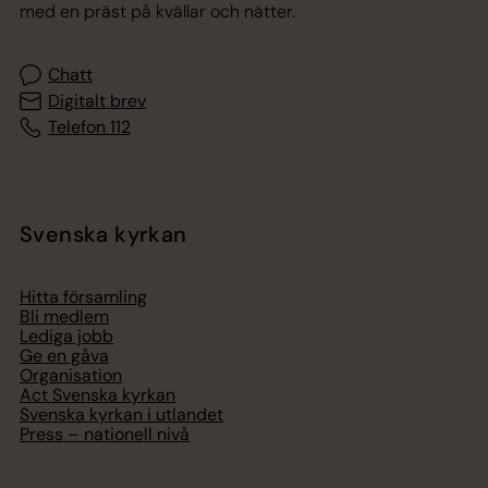
med en präst på kvällar och nätter.
Chatt
Digitalt brev
Telefon 112
Svenska kyrkan
Hitta församling
Bli medlem
Lediga jobb
Ge en gåva
Organisation
Act Svenska kyrkan
Svenska kyrkan i utlandet
Press – nationell nivå