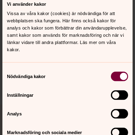
Vi använder kakor
family. Church of Sweden acquired the property in the
Vissa av våra kakor (cookies) är nödvändiga för att
1960's.
webbplatsen ska fungera. Här finns också kakor för
analys och kakor som förbättrar din användarupplevelse,
samt kakor som används för marknadsföring och när vi
länkar vidare till andra plattformar. Läs mer om våra
Senast ändrad 11 september 2023
Synpunkter eller frågor på sidans
kakor.
innehåll?
sti@swedtheol.co.il
Samtyckesval
Nödvändiga kakor
Dela
Inställningar
Tillbaka till toppen
Tillbaka till innehållet
Analys
Marknadsföring och sociala medier