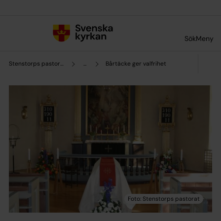
Till innehållet
Till undermeny
Sök
Meny
Stenstorps pastorat
...
Bårtäcke ger valfrihet