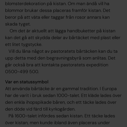
blomsterdekoration på kistan. Om man ändå vill ha
blommor brukar dessa placeras framför kistan. Det
beror på att väta eller taggar från rosor annars kan
skada tyget.
Om det är aktuellt att lägga handbuketter på kistan
kan det gå att skydda delar av bårtäcket med plast eller
ett litet tygstycke.
Vill du låna något av pastoratets bårtäcken kan du ta
upp detta med den begravningsbyrå som anlitas. Det
går också bra att kontakta pastoratets expedition
0500-499 500.
Var en statussymbol
Att använda bårtäcke är en gammal tradition. I Europa
har de varit i bruk sedan 1000-talet. Ett kläde lades över
den enkla ihopspikade båren, och ett täcke lades över
den döde vid färd till kyrkogården.
På 1600-talet infördes sedan kistan. Ett täcke lades
över kistan, men kunde ibland även placeras under