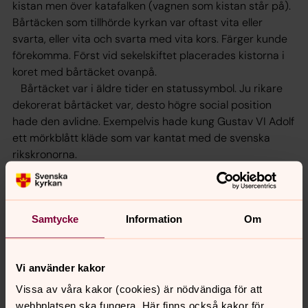
kistan men över katafalken (vagnen som kistan står på).
Bårtäcken som tillhörde kyrkan var oftast vita eller
svarta, eller vita och svarta med vita kors. Färger kunde
förekomma. Först vid sekelskiftet placerades kistorna i
koret med bårtäcket ovanpå.
Bårtäcket var i äldre tider en statussymbol. Ju rikare
dekorerat bårtäcket var, desto högre social position
hade den avlidne. Exempelvis hade kung Gustav VI Adolf
ett mörkblått kläde som var kantat med de svenska
rikskronorna.
Samtycke
Information
Om
Vi använder kakor
Vissa av våra kakor (cookies) är nödvändiga för att
webbplatsen ska fungera. Här finns också kakor för