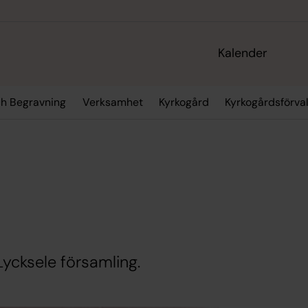
Kalender
ch Begravning
Verksamhet
Kyrkogård
Kyrkogårdsförva
Lycksele församling.