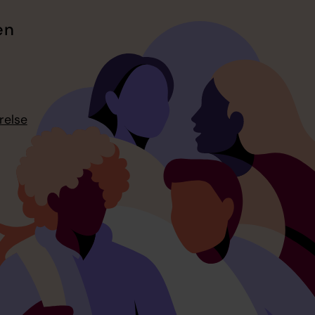
en
relse