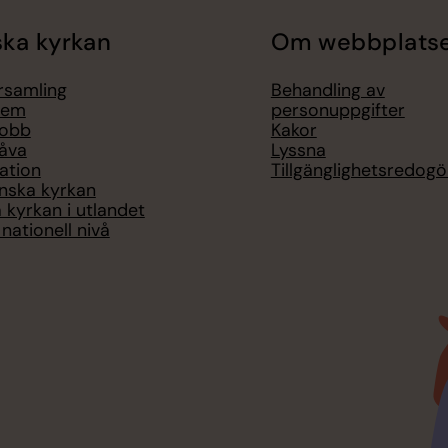
ka kyrkan
Om webbplats
örsamling
Behandling av
lem
personuppgifter
jobb
Kakor
åva
Lyssna
ation
Tillgänglighetsredogö
nska kyrkan
 kyrkan i utlandet
nationell nivå