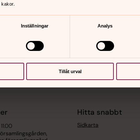
 kakor.
Inställningar
Analys
nnehåll?
Tillåt urval
er
Hitta snabbt
Sidkarta
 11.00
Församlingsgården,