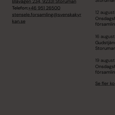
Storuman
Blåvägen 234, 92331 Storuman
Telefon:
+46 951 26500
12 august
stensele.forsamling@svenskakyr
Onsdagsf
kan.se
församli
16 augusti
Gudstjän
Storuman
19 august
Onsdagsf
församli
Se fler 