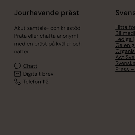
Jourhavande präst
Svens
Hitta f
Akut samtals- och krisstöd.
Bli med
Prata eller chatta anonymt
Lediga 
med en präst på kvällar och
Ge en g
Organis
nätter.
Act Sve
Svenska
Chatt
Press – 
Digitalt brev
Telefon 112