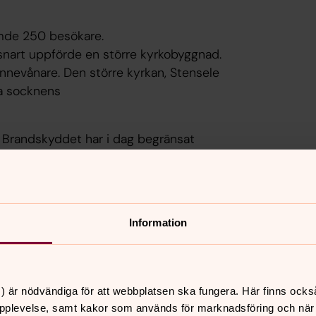
ymde 250 besökare.
nart uppförde en större kyrkobyggnad.
nnevånare. Den större kyrkan, Stensele
la socknens
g.
r. Brandskyddet har i dag begränsat
ersoner.
tt här finner Du ett av de bäst
 samt ett exemplar av världens minsta
e.
Information
r: Umnäs kyrka, invigd 1926, Åskilje
6/1937, Storumans församlingsgård 1977
) är nödvändiga för att webbplatsen ska fungera. Här finns ocks
pplevelse, samt kakor som används för marknadsföring och när vi