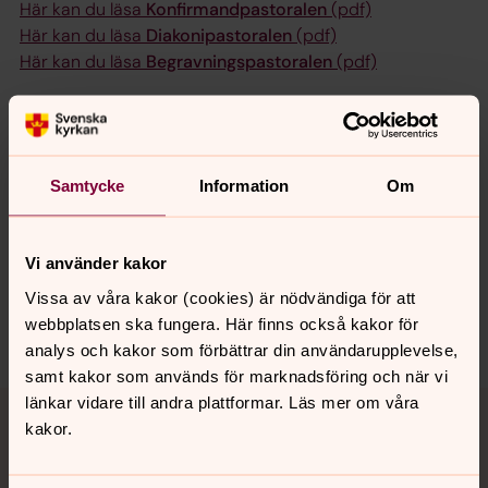
Här kan du läsa
Konfirmandpastoralen
(pdf)
Här kan du läsa
Diakonipastoralen
(pdf)
Här kan du läsa
Begravningspastoralen
(pdf)
Senast ändrad 14 november 2023
Synpunkter eller frågor på sidans
Samtycke
Information
Om
innehåll?
starrkarr.pastorat@svenskakyrkan.se
Vi använder kakor
Dela
Vissa av våra kakor (cookies) är nödvändiga för att
webbplatsen ska fungera. Här finns också kakor för
analys och kakor som förbättrar din användarupplevelse,
samt kakor som används för marknadsföring och när vi
Tillbaka till toppen
Tillbaka till innehållet
länkar vidare till andra plattformar. Läs mer om våra
kakor.