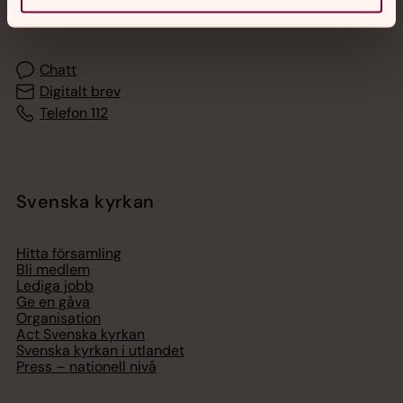
med en präst på kvällar och nätter.
Chatt
Digitalt brev
Telefon 112
Svenska kyrkan
Hitta församling
Bli medlem
Lediga jobb
Ge en gåva
Organisation
Act Svenska kyrkan
Svenska kyrkan i utlandet
Press – nationell nivå