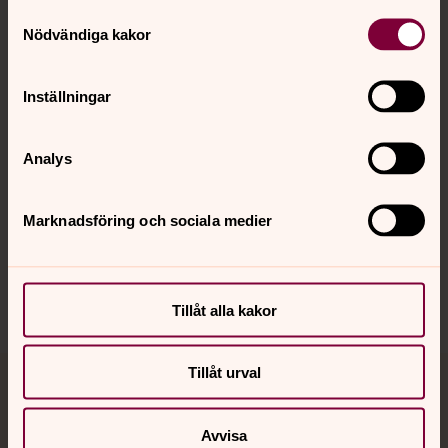
Kontakt
Samtyckesval
Nödvändiga kakor
Kalender
Inställningar
Analys
Hitta snabbt
Marknadsföring och sociala medier
Sociala kanaler
Tillåt alla kakor
Tillåt urval
Jourhavande präst
Avvisa
Akut samtals- och krisstöd. Prata eller chatta anonymt