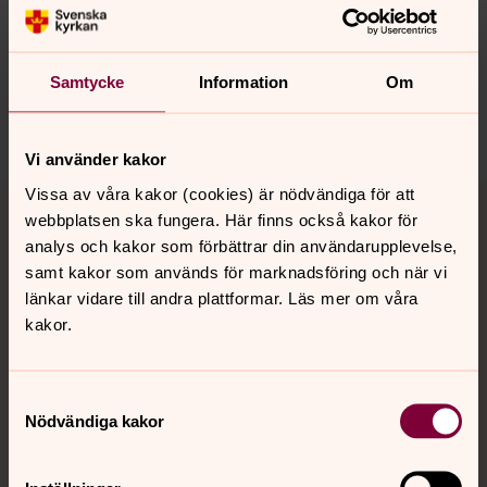
innehåll?
starrkarr.pastorat@svenskakyrkan.se
Dela
Samtycke
Information
Om
Vi använder kakor
Tillbaka till toppen
Tillbaka till innehållet
Vissa av våra kakor (cookies) är nödvändiga för att
webbplatsen ska fungera. Här finns också kakor för
analys och kakor som förbättrar din användarupplevelse,
samt kakor som används för marknadsföring och när vi
Kontakt
länkar vidare till andra plattformar. Läs mer om våra
kakor.
Kalender
Samtyckesval
Nödvändiga kakor
Hitta snabbt