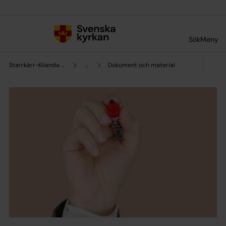
Till innehållet
Till undermeny
Sök
Meny
Starrkärr-Kilanda församling
...
Dokument och material