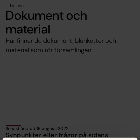
Lyssna
Dokument och
material
Här finner du dokument, blanketter och
material som rör församlingen.
Senast ändrad 19 augusti 2022
Synpunkter eller frågor på sidans