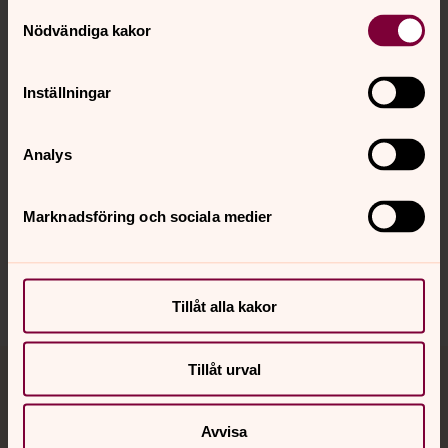
Kontakt
Samtyckesval
Nödvändiga kakor
Kalender
Inställningar
Analys
Hitta snabbt
Marknadsföring och sociala medier
Sociala kanaler
Tillåt alla kakor
Tillåt urval
Jourhavande präst
Avvisa
Akut samtals- och krisstöd. Prata eller chatta anonymt