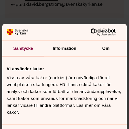
david.bergstrom@svenskakyrkan.se
E-post:
Senast ändrad 24 april 2023
Synpunkter eller frågor på sidans
Samtycke
Information
Om
innehåll?
spanga-kista.forsamling@svenskakyrkan.se
Vi använder kakor
Dela
Vissa av våra kakor (cookies) är nödvändiga för att
webbplatsen ska fungera. Här finns också kakor för
analys och kakor som förbättrar din användarupplevelse,
samt kakor som används för marknadsföring och när vi
Tillbaka till toppen
Tillbaka till innehållet
länkar vidare till andra plattformar. Läs mer om våra
kakor.