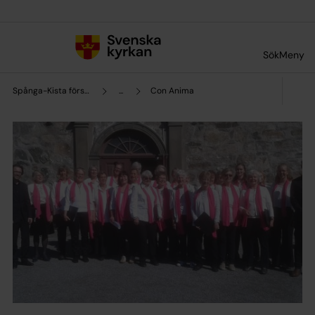
Till innehållet
Till undermeny
Sök
Meny
Spånga-Kista församling
...
Con Anima