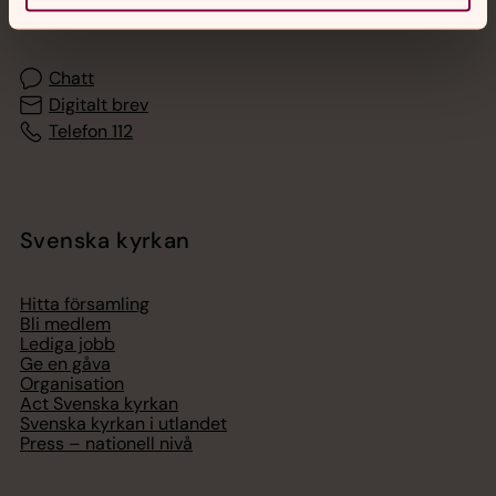
med en präst på kvällar och nätter.
Chatt
Digitalt brev
Telefon 112
Svenska kyrkan
Hitta församling
Bli medlem
Lediga jobb
Ge en gåva
Organisation
Act Svenska kyrkan
Svenska kyrkan i utlandet
Press – nationell nivå