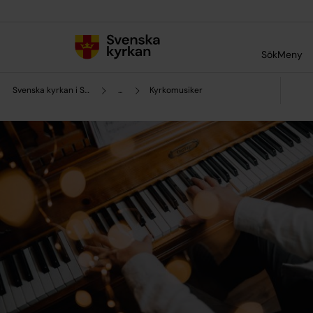
Till innehållet
Till undermeny
Sök
Meny
Svenska kyrkan i Sotenäs
...
Kyrkomusiker