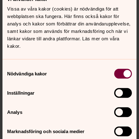
Vissa av våra kakor (cookies) är nödvändiga för att
webbplatsen ska fungera. Här finns också kakor för
analys och kakor som förbättrar din användarupplevelse,
Agnetha Hellgren
samt kakor som används för marknadsföring och när vi
Kantor, Svenska kyrkan i Sotenäs
länkar vidare till andra plattformar. Läs mer om våra
Direkt:
Mobil:
Växel:
kakor.
+46523668413
+46724551044
+46523668400
agnetha.hellgren@svenskakyrkan.se
E-post:
Samtyckesval
Nödvändiga kakor
Inställningar
Annelie Karlsson
Kantor, Barn - och ungdomsledare, Svenska kyrkan
Analys
i Sotenäs
Mobil:
+46724551042
Marknadsföring och sociala medier
annelie.karlsson4@svenskakyrkan.se
E-post: