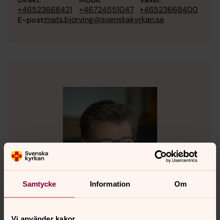
+46523668421
+46724551047
+46523668400
mats.bjorving@svenskakyrkan.se
E-post:
Samtycke
Information
Om
Vi använder kakor