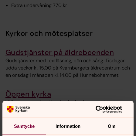
Extra undervåning 770 kr
Kyrkor och mötesplatser
Gudstjänster på äldreboenden
Gudstjänster med textläsning, bön och sång. Tisdagar
udda veckor kl. 15.00 på Kvarnbergets äldrecentrum och
en onsdag i månaden kl. 14.00 på Hunnebohemmet.
Öppen kyrka
Välkommen att besöka våra kyrkor i sommar!
Musik i sommarkväll
Samtycke
Information
Om
Härliga kvällar med musik, där vi får vi bli berörda och