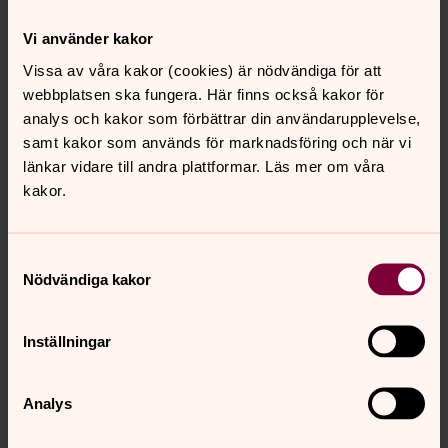
spegla våra liv i ord och ton. I flera olika kyrkor, kl. 19.00.
Välkommen!
Vi använder kakor
Vissa av våra kakor (cookies) är nödvändiga för att
Askums kyrka
webbplatsen ska fungera. Här finns också kakor för
Askums kyrka är en åttakantig centralkyrka i Askum.
analys och kakor som förbättrar din användarupplevelse,
Kyrkan är byggd mellan 1878 och 1880 på platsen där en
samt kakor som används för marknadsföring och när vi
medeltida kyrka tidigare stod. Här möter du en rik
länkar vidare till andra plattformar. Läs mer om våra
historia, intressant arkitektur och en rogivande
kakor.
atmosfär.
Samtyckesval
Malmöns kyrka
Nödvändiga kakor
En vacker pärla på Malmön, uppförd 1907. Med sin unika
historia och sina vackra inventarier, inklusive en
Inställningar
altartavla av Vilhelmina Lagerholm och en predikstol
ritad av Eugen Thorburn, är Malmöns kyrka en viktig del
av öns kulturella arv.
Analys