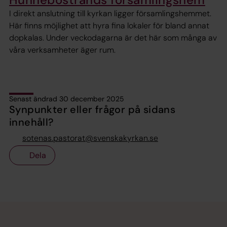
I direkt anslutning till kyrkan ligger församlingshemmet.
Här finns möjlighet att hyra fina lokaler för bland annat
dopkalas. Under veckodagarna är det här som många av
våra verksamheter äger rum.
Senast ändrad 30 december 2025
Synpunkter eller frågor på sidans
innehåll?
sotenas.pastorat@svenskakyrkan.se
Dela
Tillbaka till toppen
Tillbaka till innehållet