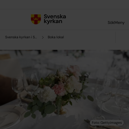
Till innehållet
Till undermeny
Sök
Meny
Svenska kyrkan i Sotenäs
Boka lokal