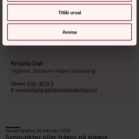
Tillåt urval
Avvisa
Kriszta Dali
Organist, Söndrum-Vapnö församling
Direkt:
035-16 13 11
kriszta.dali@svenskakyrkan.se
E-post:
Senast ändrad 26 februari 2026
Synpunkter eller frågor på sidans