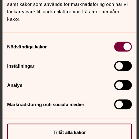
Välkommen till denna fantastiska ungdomskör, du
samt kakor som används för marknadsföring och när vi
som är mellan 13-20 år. Vi sjunger blandade låtar,
länkar vidare till andra plattformar. Läs mer om våra
pop, gospel, visor, mm. Vad vill just DU sjunga? Vi
kakor.
medverkar på bl.a. på mässor, gudstjänster och
åker på ungdomskörläger i mars! Kom och prova på
och ta med en kompis!
Samtyckesval
Ungdomskören övar
tisdagar kl 19:00-20:00
.
Nödvändiga kakor
Inställningar
Anmälan och information:
Analys
Marknadsföring och sociala medier
Tillåt alla kakor