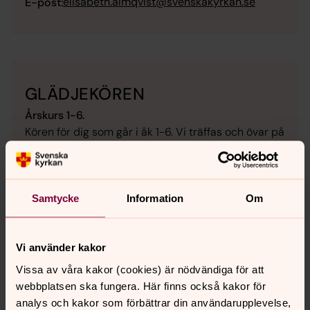
elisabeth.almqvist@svenskakyrkan.se
E-post:
GLÄDJEKÖREN
Årskurs 1-6.
Kören för dig som går i åk 1-6. Vi träffas och övar på
onsdagar kl 16:30-17:30
. Vi sjunger roliga, mysiga
och fartfyllda sånger och medverkar på bland
annat mässor, musikgudstjänster och Lucia. Varje
vår gör vi en utflykt eller är med på en rolig kördag!
Samtycke
Information
Om
Vi använder kakor
Vissa av våra kakor (cookies) är nödvändiga för att
webbplatsen ska fungera. Här finns också kakor för
UNGDOMSKÖREN
analys och kakor som förbättrar din användarupplevelse,