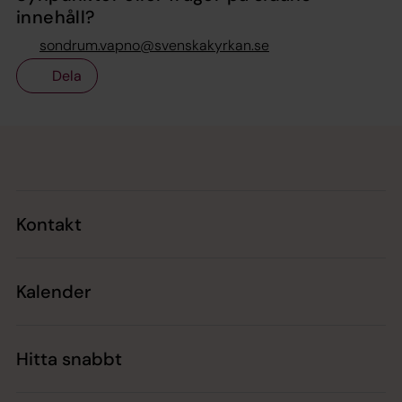
innehåll?
sondrum.vapno@svenskakyrkan.se
Dela
Tillbaka till toppen
Tillbaka till innehållet
Kontakt
Kalender
Hitta snabbt