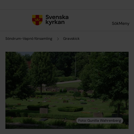
Till innehållet
Till undermeny
Sök
Meny
Söndrum-Vapnö församling
Gravskick