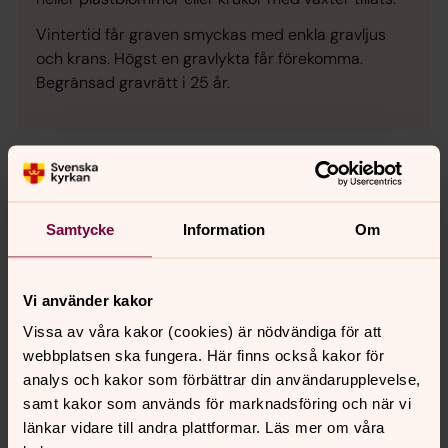
Vintertid får graven smyckas med enkla gravljus
och krans. Högst en gravlykta får förekomma.
Begränsad gravrätt i 25 år.
askgravlund
Samtycke
Information
Om
Askgravlund är en form av minneslund. Till skillnad
från gravsättning i minneslund är anhöriga
välkomna att vara med vid gravsättning som görs
Vi använder kakor
med urna.
Vissa av våra kakor (cookies) är nödvändiga för att
Två urnor kan placeras bredvid varandra.
webbplatsen ska fungera. Här finns också kakor för
analys och kakor som förbättrar din användarupplevelse,
På en stenpelare sätts namnbrickor upp som talar
samt kakor som används för marknadsföring och när vi
om vilka som vilar i askgravlunden. Obligatorisk
länkar vidare till andra plattformar. Läs mer om våra
skötselkostnad i 25 år av den gemensamma