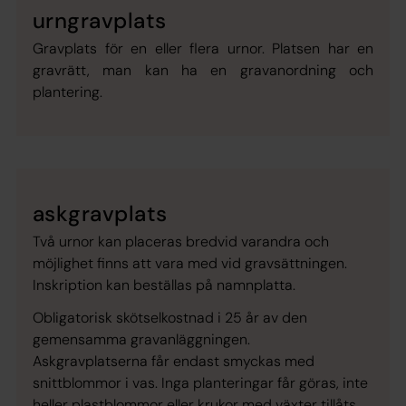
urngravplats
Gravplats för en eller flera urnor. Platsen har en
gravrätt, man kan ha en gravanordning och
plantering.
askgravplats
Två urnor kan placeras bredvid varandra och
möjlighet finns att vara med vid gravsättningen.
Inskription kan beställas på namnplatta.
Obligatorisk skötselkostnad i 25 år av den
gemensamma gravanläggningen.
Askgravplatserna får endast smyckas med
snittblommor i vas. Inga planteringar får göras, inte
heller plastblommor eller krukor med växter tillåts.