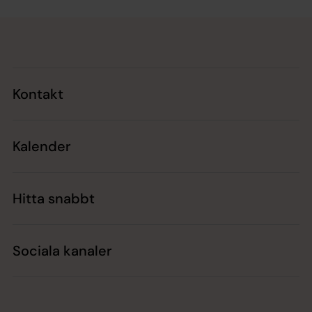
Tillbaka till toppen
Tillbaka till innehållet
Kontakt
Kalender
Hitta snabbt
Sociala kanaler