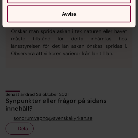
Avvisa
spridning av aska
Önskar man sprida askan i tex naturen eller havet
måste tillstånd för detta inhämtas hos
länsstyrelsen för det län askan önskas spridas i.
Observera att villkoren varierar från län till län.
Senast ändrad 26 oktober 2021
Synpunkter eller frågor på sidans
innehåll?
sondrum.vapno@svenskakyrkan.se
Dela