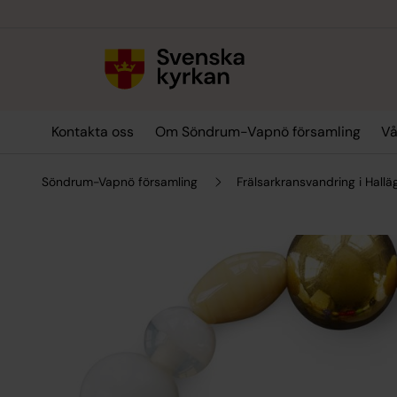
Till innehållet
Till undermeny
Kontakta oss
Om Söndrum-Vapnö församling
Vå
Söndrum-Vapnö församling
Frälsarkransvandring i Hall