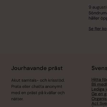
9 augusti
Söndrums
håller ö
Se fler 
Jourhavande präst
Svens
Hitta f
Akut samtals- och krisstöd.
Bli med
Prata eller chatta anonymt
Lediga 
med en präst på kvällar och
Ge en g
Organis
nätter.
Act Sve