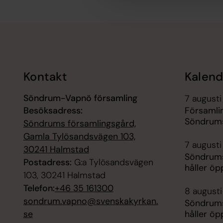
Tillbaka till toppen
Tillbaka till innehållet
Kontakt
Kalend
Söndrum-Vapnö församling
7 augusti
Besöksadress:
Församli
Söndrums
Söndrums församlingsgård,
Gamla Tylösandsvägen 103,
7 augusti
30241 Halmstad
Söndrums
Postadress:
G:a Tylösandsvägen
håller ö
103, 30241 Halmstad
Telefon:
+46 35 161300
8 augusti
sondrum.vapno@svenskakyrkan.
Söndrums
se
håller ö