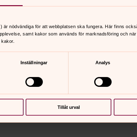
d och samtidigt steg mot mitt innersta.
ördjupad bön och innerligare Gudskontakt.
ansen. De kan kallas för Livets pärlor.
) är nödvändiga för att webbplatsen ska fungera. Här finns ocks
 har något att berätta. De färgade
pplevelse, samt kakor som används för marknadsföring och när vi
r, drömmar, böner. När pärlornas
 kakor.
digt en bro till Gud. Det finns en pärla
just dina behov. Följande tankar kan ses
budskap.
Inställningar
Analys
nnehåll?
Tillåt urval