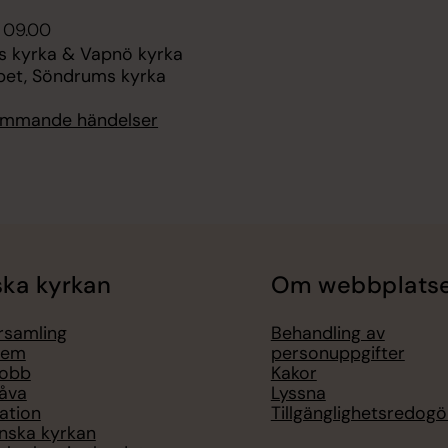
 09.00
 kyrka & Vapnö kyrka
ppet, Söndrums kyrka
kommande händelser
ka kyrkan
Om webbplats
örsamling
Behandling av
lem
personuppgifter
jobb
Kakor
åva
Lyssna
ation
Tillgänglighetsredogö
nska kyrkan