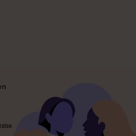
en
relse