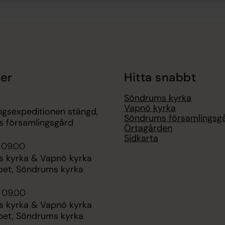
er
Hitta snabbt
Söndrums kyrka
Vapnö kyrka
ngsexpeditionen stängd,
Söndrums församlingsg
 församlingsgård
Örtagården
Sidkarta
 09.00
 kyrka & Vapnö kyrka
ppet, Söndrums kyrka
 09.00
 kyrka & Vapnö kyrka
ppet, Söndrums kyrka