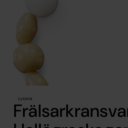
Lyssna
Frälsarkransva