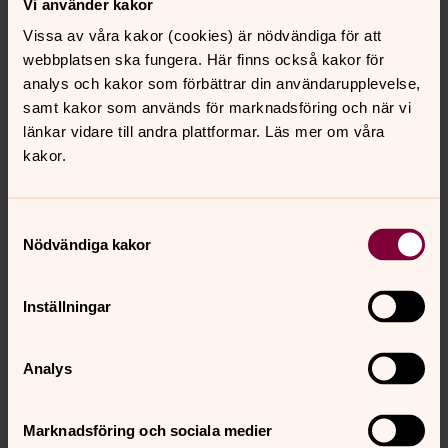
Vi använder kakor
när man INTE är medlem i Svenska kyrkan. Förordnandet
Vissa av våra kakor (cookies) är nödvändiga för att
gäller för tiden 1/1 2023 t o m 31/12 2026.
webbplatsen ska fungera. Här finns också kakor för
Aktuella kontaktuppgifter till de av Länsstyrelsen Skåne
analys och kakor som förbättrar din användarupplevelse,
förordnande begravningsombuden finner ni på vår
samt kakor som används för marknadsföring och när vi
hemsida:
länkar vidare till andra plattformar. Läs mer om våra
kakor.
https://www.lansstyrelsen.se/skane/privat/livshandelser/
begravningar/begravningsombud.html
Samtyckesval
Nödvändiga kakor
Om begravningsavgiften
Den första januari 2016 infördes en enhetlig
Inställningar
begravningsavgift i Sverige.
Det innbär att alla som är folkbokförda i Sverige, och
som har en kommunalt beskattningsbar inkomst,
Analys
kommer att betala samma procentsats av sin inkomst i
begravningsavgift.
Marknadsföring och sociala medier