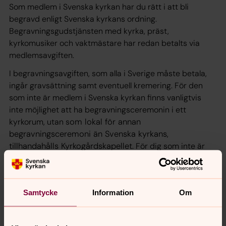
Som medlem i Svenska kyrkan har du rätt i att bli
begravd enligt Svenska kyrkans ordning.
Begravningsgudstjänsten med kyrka, präst,
kyrkomusiker och vaktmästare har redan betalts via
medlemsavgiften.
I begravningsavgiften, som alla i Sverige måste betala,
ingår gravsättning samt eventuell kremering. För den
som inte är medlem i Svenska kyrkan finns vanligtvis
inte möjlighet att ha begravningsceremonin i ett
kyrkorum, utan s
om lokal för annan
begravningsceremoni än Svenska kyrkans,
tillhandahålls Kyrkogårdskapellet.
För dig som inte är
medlem i Svenska kyrkan ingår inte heller präst,
kyrkomusiker eller vaktmästare utan anhöriga får själv
ordna det praktiska kring ceremonin.
Samtycke
Information
Om
Begravningsombudet i Sölvebsorgs kommun heter
Birger Larsson, telefon 070-668 13 14 och det är till
honom som ni vänder er till om ni vill ha hjälp med frågor