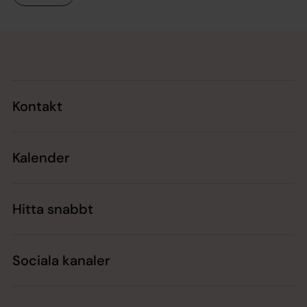
Tillbaka till toppen
Tillbaka till innehållet
Kontakt
Kalender
Hitta snabbt
Sociala kanaler