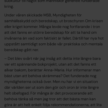
subkultur till något som människor generellt funderade
kring.
Under våren skickade MSB, Myndigheten för
samhällsskydd och beredskap, ut broschyren Om krisen
eller kriget kommer. Många levde nog fortfarande i tron
att det fanns en större beredskap för att ta hand om
invånarna än vad som faktiskt är fallet. Därtill har nya hot
uppstått samtidigt som både vår praktiska och mentala
beredskap gått ner.
– Det blev svårt när jag insåg att detta inte längre bara
var ett spännande bokprojekt, utan att det fanns ett
allvar bakom, berättar Anna-Maria. Hur informerar man
bäst utan att behöva skrämmas? Det funderade nog
myndigheterna också över. Men nu har vi en situation
där världen ser ut som den gör och oron är inte längre
helt obefogad. För många är det provocerande att
behöva tänka så men jag tror att det bästa man kan
göra är att helt enkelt följa rekommendationerna, att lita