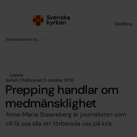
Till innehållet
Till undermeny
Sök
Meny
Svenska kyrkan Solna
Lyssna
Nyhet / Publicerad 5 oktober 2018
Prepping handlar om
medmänsklighet
Anna-Maria Stawreberg är journalisten som
vill få oss alla att förbereda oss på kris.