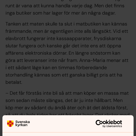
runt är vana att kunna handla varje dag. Men det finns
inga butiker som har lager för mer än några dagar.
Tanken att maten skulle ta slut i matbutiken kan kännas
främmande, men är egentligen inte alls långsökt. Vid ett
elavbrott fungerar inte kassaapparater, frysdiskarna
slutar fungera och kanske går det inte ens att öppna
affärens elektroniska dörrar. En längre snöstorm kan
göra att leveranser inte når fram. Anna-Maria menar att
i ett sådant läge kan en timmas förberedande
storhandling kännas som ett ganska billigt pris att ha
betalat.
– Det får förstås inte bli så att man köper en massa mat
som sedan måste slängas, det är ju inte hållbart. Men
köp mer av sådant du ändå äter och ät det äldsta först,
så att du hela tiden har ett fräscht lager. Det räcker med
att bli liggande hemma i influensa en vecka för att känna
att det var värt att ha mat i skåpen.