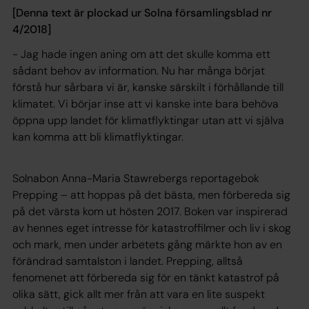
[Denna text är plockad ur Solna församlingsblad nr
4/2018]
- Jag hade ingen aning om att det skulle komma ett
sådant behov av information. Nu har många börjat
förstå hur sårbara vi är, kanske särskilt i förhållande till
klimatet. Vi börjar inse att vi kanske inte bara behöva
öppna upp landet för klimatflyktingar utan att vi själva
kan komma att bli klimatflyktingar.
Solnabon Anna-Maria Stawrebergs reportagebok
Prepping – att hoppas på det bästa, men förbereda sig
på det värsta
kom ut hösten 2017. Boken var inspirerad
av hennes eget intresse för katastroffilmer och liv i skog
och mark, men under arbetets gång märkte hon av en
förändrad samtalston i landet. Prepping, alltså
fenomenet att förbereda sig för en tänkt katastrof på
olika sätt, gick allt mer från att vara en lite suspekt