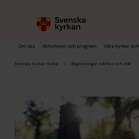
Till innehållet
Till undermeny
Om oss
Aktiviteter och program
Våra kyrkor och
Svenska kyrkan Solna
Begravningar, bårhus och etik