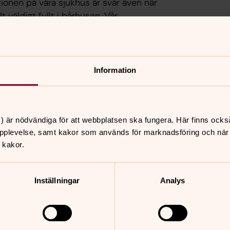
tionen på våra sjukhus är svår även när
t väldigt fullt i bårhusen. Vår
t många avvaktar, inte bara med hur
t ta kontakt med en begravningsbyrå
gen.
Information
na att ta kontakt med en begravningsbyrå
hand om kistläggning och transport till
 i landet. Vi tar sedan över ansvaret
) är nödvändiga för att webbplatsen ska fungera. Här finns ocks
pplevelse, samt kakor som används för marknadsföring och när vi
ogårdschef
 kakor.
du ringa:
Inställningar
Analys
646 20