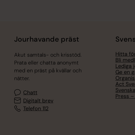
Jourhavande präst
Svens
Hitta f
Akut samtals- och krisstöd.
Bli med
Prata eller chatta anonymt
Lediga 
med en präst på kvällar och
Ge en g
Organis
nätter.
Act Sve
Svenska
Chatt
Press – 
Digitalt brev
Telefon 112