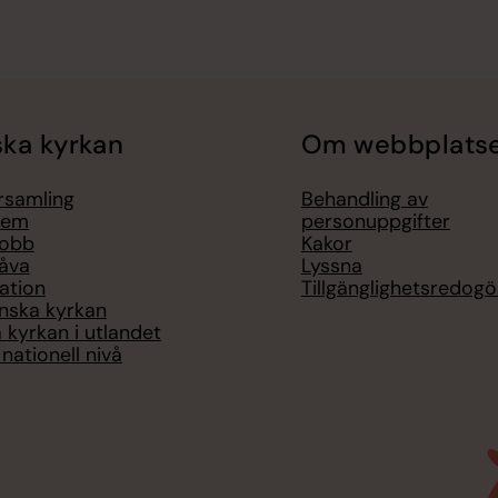
ka kyrkan
Om webbplats
örsamling
Behandling av
lem
personuppgifter
jobb
Kakor
åva
Lyssna
ation
Tillgänglighetsredogö
nska kyrkan
 kyrkan i utlandet
nationell nivå