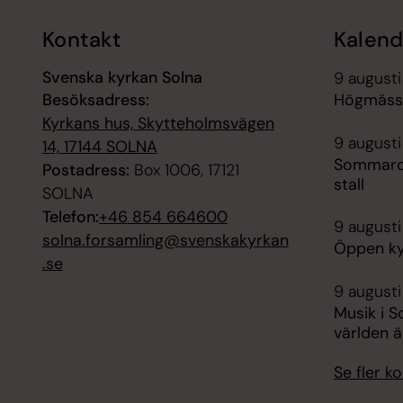
Kontakt
Kalend
Svenska kyrkan Solna
9 augusti
Besöksadress:
Högmässa
Kyrkans hus, Skytteholmsvägen
9 augusti
14, 17144 SOLNA
Sommarcaf
Postadress:
Box 1006, 17121
stall
SOLNA
Telefon:
+46 854 664600
9 augusti
solna.forsamling@svenskakyrkan
Öppen ky
.se
9 augusti
Musik i 
världen ä
Se fler 