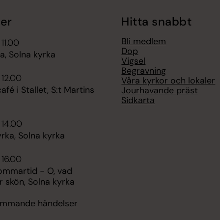
er
Hitta snabbt
Bli medlem
 11.00
Dop
, Solna kyrka
Vigsel
Begravning
 12.00
Våra kyrkor och lokaler
é i Stallet, S:t Martins
Jourhavande präst
Sidkarta
 14.00
rka, Solna kyrka
 16.00
Sommartid - O, vad
r skön, Solna kyrka
kommande händelser