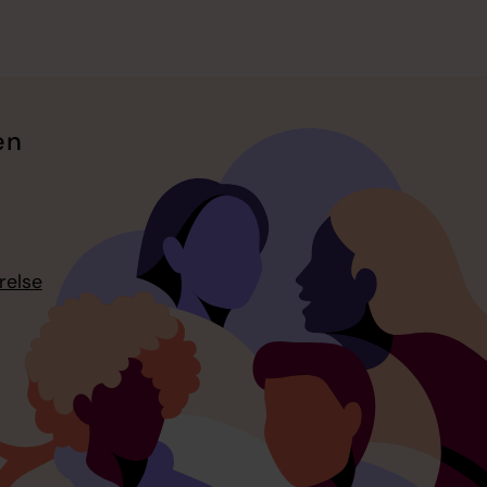
en
relse