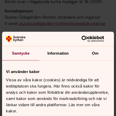
Kören övar i Hagalunds kyrka tisdagar kl. 18-20.00
Kontaktperson
Gustav Ödegården-Richter, körledare och organist
E-post:
gustav.odegarden-richter@svenskakyrkan.se
Samtycke
Information
Om
Senast ändrad 17 juni 2026
Synpunkter eller frågor på sidans
innehåll?
Vi använder kakor
solna.forsamling@svenskakyrkan.se
Vissa av våra kakor (cookies) är nödvändiga för att
webbplatsen ska fungera. Här finns också kakor för
Dela
analys och kakor som förbättrar din användarupplevelse,
samt kakor som används för marknadsföring och när vi
länkar vidare till andra plattformar. Läs mer om våra
kakor.
Tillbaka till toppen
Tillbaka till innehållet