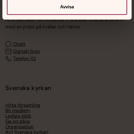
Jourhavande präst
Avvisa
Akut samtals- och krisstöd. Prata eller chatta anonymt
med en präst på kvällar och nätter.
Chatt
Digitalt brev
Telefon 112
Svenska kyrkan
Hitta församling
Bli medlem
Lediga jobb
Ge en gåva
Organisation
Act Svenska kyrkan