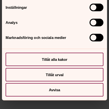
Inställningar
Analys
Marknadsföring och sociala medier
Britt Hernell (BKS)
Tillåt alla kakor
Förtroendevald, Kyrkofullmäktige, ersättare, Vice
ordförande begravningsutskottet, Sollentuna
församling
Tillåt urval
britt.hernell@svenskakyrkan.se
E-post:
Avvisa