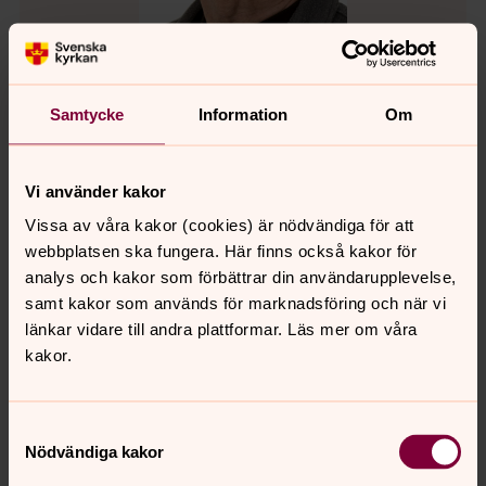
Per-Åke Jonsved(POSK)
Samtycke
Information
Om
Förtroendevald, Kyrkorådet ersättare,
Kyrkofullmäktige, Sollentuna kyrkas distriktsråd,
Begravningsutskottets ordförande, Sollentuna
Vi använder kakor
församling
Vissa av våra kakor (cookies) är nödvändiga för att
per-ake.jonsved@svenskakyrkan.se
E-post:
webbplatsen ska fungera. Här finns också kakor för
analys och kakor som förbättrar din användarupplevelse,
samt kakor som används för marknadsföring och när vi
länkar vidare till andra plattformar. Läs mer om våra
kakor.
Samtyckesval
Nödvändiga kakor