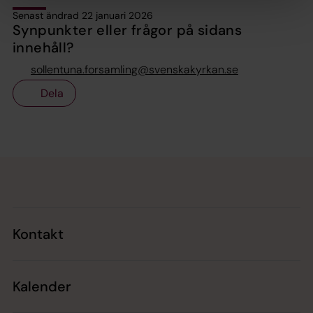
Senast ändrad 22 januari 2026
Synpunkter eller frågor på sidans
innehåll?
sollentuna.forsamling@svenskakyrkan.se
Dela
Tillbaka till toppen
Tillbaka till innehållet
Kontakt
Kalender