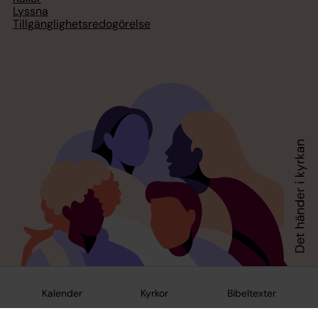
Lyssna
Tillgänglighetsredogörelse
Kalender
Kyrkor
Bibeltexter