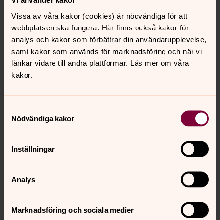
Vi använder kakor
mån
tis
ons
tor
fre
lör
sön
Vissa av våra kakor (cookies) är nödvändiga för att
3
4
5
6
7
8
9
webbplatsen ska fungera. Här finns också kakor för
analys och kakor som förbättrar din användarupplevelse,
samt kakor som används för marknadsföring och när vi
Livesänd andakt
länkar vidare till andra plattformar. Läs mer om våra
kakor.
torsdag 6 augusti 2026
·
09.00
–
09.15
Endast online · Sänds från Digital händelse
Präst Madeleine Friberg Ahlm
Samtyckesval
Du kommer till Sollentuna kyrkas livesända andakt
Nödvändiga kakor
genom att klicka på länken nedan
Inställningar
Fiket har sommarstängt till 1 september
Analys
torsdag 6 augusti 2026
·
10.00
–
15.00
Turebergskyrkan
Marknadsföring och sociala medier
Välkommen tillbaka den 1/9