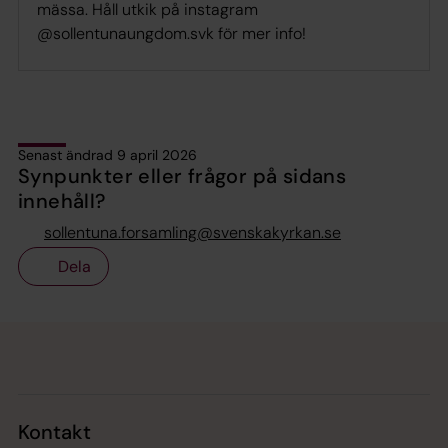
mässa. Håll utkik på instagram
@sollentunaungdom.svk för mer info!
Senast ändrad 9 april 2026
Synpunkter eller frågor på sidans
innehåll?
sollentuna.forsamling@svenskakyrkan.se
Dela
Tillbaka till toppen
Tillbaka till innehållet
Kontakt