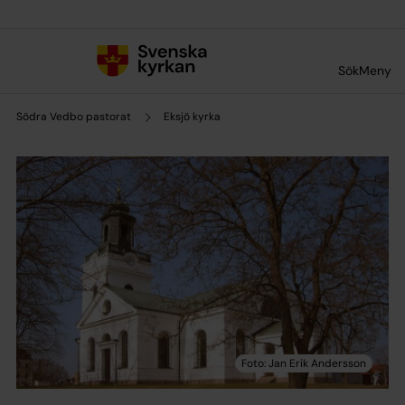
Till innehållet
Till undermeny
Sök
Meny
Södra Vedbo pastorat
Eksjö kyrka