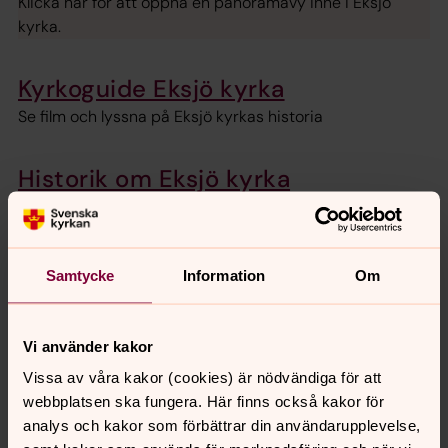
Klicka här för att öppna en panoramavy inne i Eksjö
kyrka.
Kyrkoguide Eksjö kyrka
Se film och lyssna på Eksjö kyrkas historia
Historik om Eksjö kyrka
Ta del av en rapport från Jönköpings läns museum
2005: en kulturhistorisk inventering av Eksjö kyrka
Samtycke
Information
Om
Skogskyrkogården i Eksjö
Vi använder kakor
Sankt Lars kyrkogård i Eksjö
Vissa av våra kakor (cookies) är nödvändiga för att
webbplatsen ska fungera. Här finns också kakor för
Genom att klicka på markeringarna på kartan får du
analys och kakor som förbättrar din användarupplevelse,
fram information och bilder om de olika platserna.