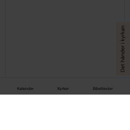
Kalender
Kyrkor
Bibeltexter