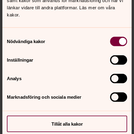
samt kakor som används för marknadsföring och när vi
länkar vidare till andra plattformar. Läs mer om våra
kakor.
Samtyckesval
Nödvändiga kakor
Inställningar
Analys
Marknadsföring och sociala medier
Tillåt alla kakor