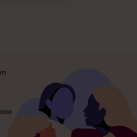
en
relse