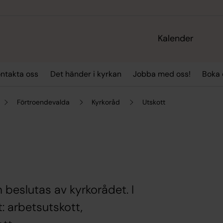
Kalender
ntakta oss
Det händer i kyrkan
Jobba med oss!
Boka
Förtroendevalda
Kyrkoråd
Utskott
beslutas av kyrkorådet. I
t: arbetsutskott,