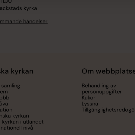
 11.00
lackstads kyrka
kommande händelser
ka kyrkan
Om webbplats
örsamling
Behandling av
lem
personuppgifter
jobb
Kakor
åva
Lyssna
ation
Tillgänglighetsredogö
nska kyrkan
 kyrkan i utlandet
nationell nivå