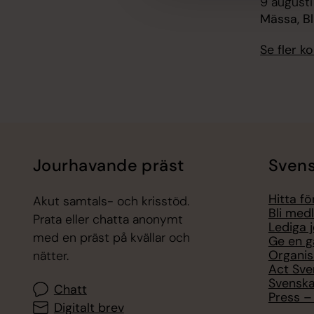
9 augusti
Mässa, B
Se fler 
Jourhavande präst
Svens
Hitta f
Akut samtals- och krisstöd.
Bli med
Prata eller chatta anonymt
Lediga 
med en präst på kvällar och
Ge en g
Organis
nätter.
Act Sve
Svenska
Chatt
Press – 
Digitalt brev