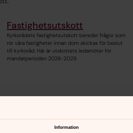
tt.
Fastighetsutskott
Kyrkorådets fastighetsutskott bereder frågor som
rör våra fastigheter innan dom skickas för beslut
till kyrkoråd. Här är utskottets ledamöter för
mandatperioden 2026-2029.
nnehåll?
Information