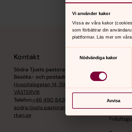
Vi använder kakor
Vissa av våra kakor (cookies
Tillbaka till toppen
Tillbaka till innehållet
som förbättrar din användaru
plattformar. Läs mer om våra
Samtyckesval
Kontakt
Kalend
Nödvändiga kakor
Södra Tjusts pastorat
9 augusti
Besöks- och postadress:
Mässa, Mi
Hospitalsgatan 14, 59333
9 augusti
VÄSTERVIK
Högmässa,
Telefon:
+46 490 84200
Avvisa
sodra.tjusts.pastorat@svenskaky
9 augusti
rkan.se
Friluftsg