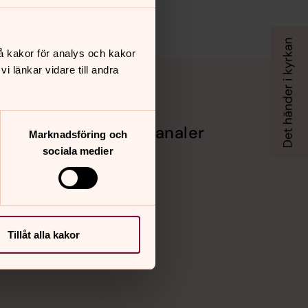
å kakor för analys och kakor
 länkar vidare till andra
Sociala kanaler
Marknadsföring och
sociala medier
Facebook
 kyrkan
Instagram
op och
Vimeo
Tillåt alla kakor