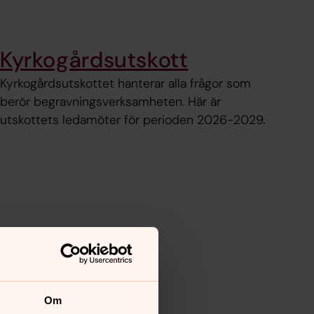
Kyrkogårdsutskott
Kyrkogårdsutskottet hanterar alla frågor som
berör begravningsverksamheten. Här är
utskottets ledamöter för perioden 2026-2029.
Om