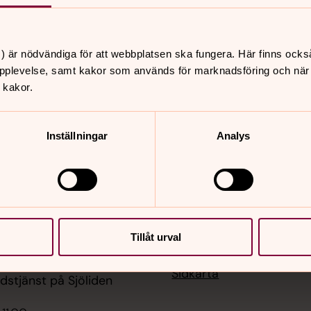
) är nödvändiga för att webbplatsen ska fungera. Här finns ocks
pplevelse, samt kakor som används för marknadsföring och när vi
 kakor.
er
Hitta snabbt
Inställningar
Analys
Kontakta oss
 10.00
Kalender - Vad händer i
sterhults kyrka
Dop, konfirmation, bröll
begravning
 11.00
Konfirmation
 S:t Petri kyrka
Kyrkor och kyrkogårdar
Tillåt urval
Jobba med oss!
Visselblåsarfunktion
 11.00
Sidkarta
udstjänst på Sjöliden