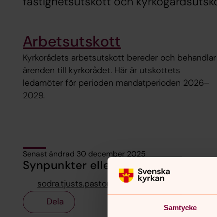
fastighetsutskott och kyrkogårdsutsko
Arbetsutskott
Kyrkorådets arbetsutskott bereder och behandlar
ärenden till kyrkorådet. Här är utskottets
ledamöter för perioden mandatperioden 2026–
2029.
Senast ändrad 30 december 2025
Synpunkter eller frågor på sidans i
sodra.tjusts.pastorat@svenskakyrkan.se
Dela
Samtycke