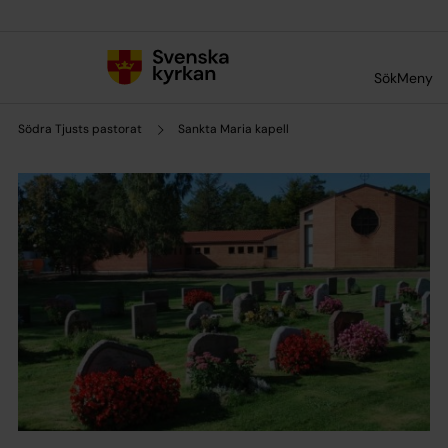
Till innehållet
Till undermeny
Sök
Meny
Södra Tjusts pastorat
Sankta Maria kapell