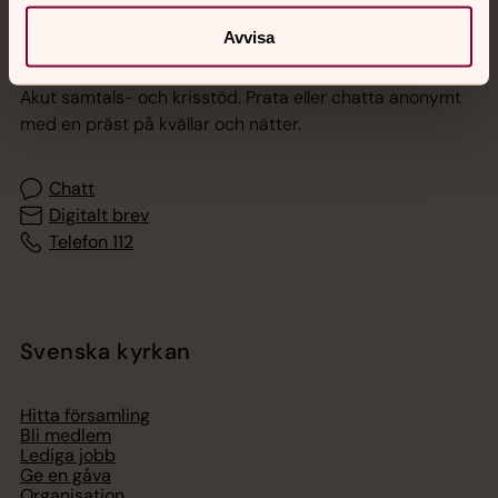
Avvisa
Jourhavande präst
Akut samtals- och krisstöd. Prata eller chatta anonymt
med en präst på kvällar och nätter.
Chatt
Digitalt brev
Telefon 112
Svenska kyrkan
Hitta församling
Bli medlem
Lediga jobb
Ge en gåva
Organisation