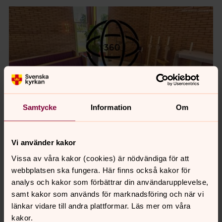
Samtycke
Information
Om
Senast ändrad 1 september 2020
Vi använder kakor
Synpunkter eller frågor på sidans
Vissa av våra kakor (cookies) är nödvändiga för att
innehåll?
webbplatsen ska fungera. Här finns också kakor för
sodra.tjusts.pastorat@svenskakyrkan.se
analys och kakor som förbättrar din användarupplevelse,
samt kakor som används för marknadsföring och när vi
Dela
länkar vidare till andra plattformar. Läs mer om våra
kakor.