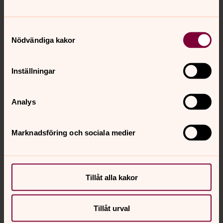
Tillbaka till toppen
Tillbaka till innehållet
Samtyckesval
Nödvändiga kakor
Kontakt
Inställningar
Kalender
Analys
Hitta snabbt
Marknadsföring och sociala medier
Sociala kanaler
Tillåt alla kakor
Tillåt urval