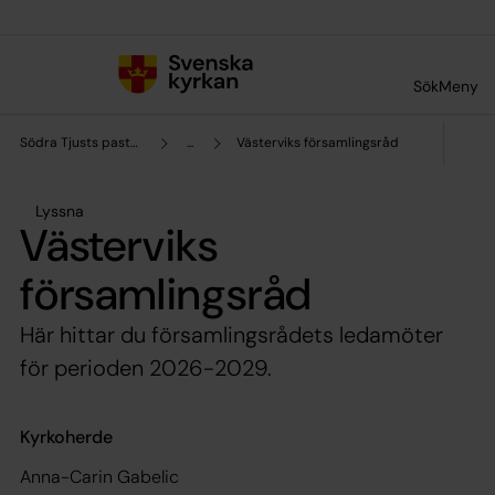
Till innehållet
Till undermeny
Sök
Meny
Södra Tjusts pastorat
...
Västerviks församlingsråd
Lyssna
Västerviks
församlingsråd
Här hittar du församlingsrådets ledamöter
för perioden 2026-2029.
Kyrkoherde
Anna-Carin Gabelic