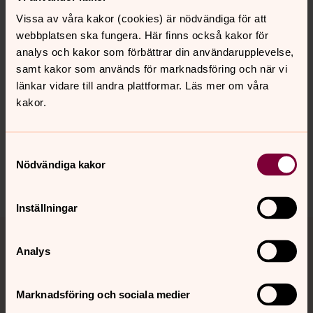
Vissa av våra kakor (cookies) är nödvändiga för att
webbplatsen ska fungera. Här finns också kakor för
analys och kakor som förbättrar din användarupplevelse,
samt kakor som används för marknadsföring och när vi
Senast ändrad 30 december 2025
länkar vidare till andra plattformar. Läs mer om våra
Synpunkter eller frågor på sidans
kakor.
innehåll?
sodra.tjusts.pastorat@svenskakyrkan.se
Samtyckesval
Dela
Nödvändiga kakor
Inställningar
Tillbaka till toppen
Tillbaka till innehållet
Analys
Kontakt
Marknadsföring och sociala medier