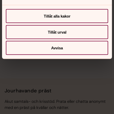
Kalender
Tillåt alla kakor
Hitta snabbt
Tillåt urval
Avvisa
Sociala kanaler
Jourhavande präst
Akut samtals- och krisstöd. Prata eller chatta anonymt
med en präst på kvällar och nätter.