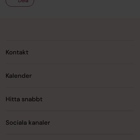
Dela
Tillbaka till toppen
Tillbaka till innehållet
Kontakt
Kalender
Hitta snabbt
Sociala kanaler