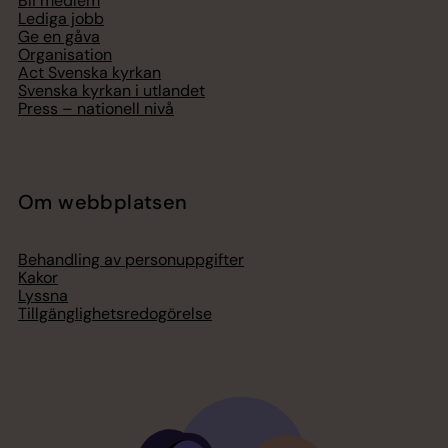
Bli medlem
Lediga jobb
Ge en gåva
Organisation
Act Svenska kyrkan
Svenska kyrkan i utlandet
Press – nationell nivå
Om webbplatsen
Behandling av personuppgifter
Kakor
Lyssna
Tillgänglighetsredogörelse