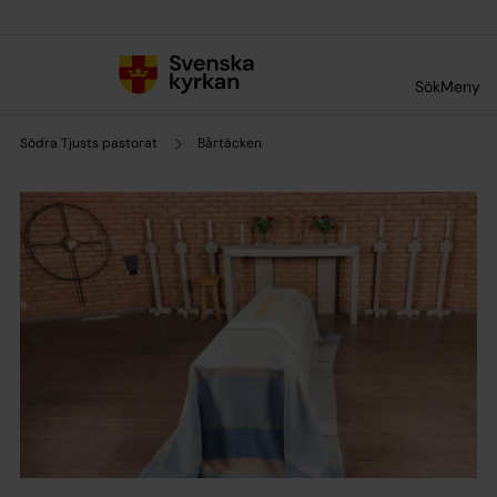
Till innehållet
Till undermeny
Sök
Meny
Södra Tjusts pastorat
Bårtäcken