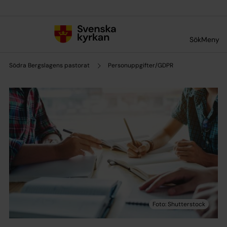
Till innehållet
Till undermeny
Sök
Meny
Södra Bergslagens pastorat
Personuppgifter/GDPR