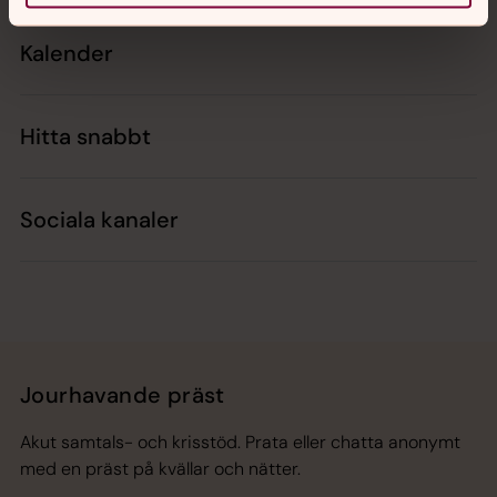
Kalender
Hitta snabbt
Sociala kanaler
Jourhavande präst
Akut samtals- och krisstöd. Prata eller chatta anonymt
med en präst på kvällar och nätter.