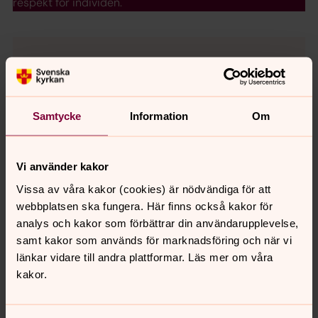
respekt för individen.
Dataskyddsombud och
kontaktuppgifter
Har du frågor om vår behandling av dina
Samtycke
Information
Om
personuppgifter kan du höra av dig till:
Pastorsexpeditionen i Södra Bergslagens pastorat
0586-675 00
Vi använder kakor
sodrabergslagen@svenskakyrkan.se
Vissa av våra kakor (cookies) är nödvändiga för att
webbplatsen ska fungera. Här finns också kakor för
Du kan också höra av dig till dataskyddsombudet:
analys och kakor som förbättrar din användarupplevelse,
Södra Bergslagens pastorats dataskyddsombud
samt kakor som används för marknadsföring och när vi
(DSO)
länkar vidare till andra plattformar. Läs mer om våra
Erika Malmberg, inTechrity
kakor.
054-530 900
dataskyddsombud@intechrity.se