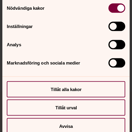
Samtyckesval
Nödvändiga kakor
Inställningar
Senast ändrad 29 juli 2026
Synpunkter eller frågor på sidans
innehåll?
Analys
sodrabergslagen@svenskakyrkan.se
Marknadsföring och sociala medier
Dela
Tillåt alla kakor
Tillbaka till toppen
Tillbaka till innehållet
Tillåt urval
Kontakt
Avvisa