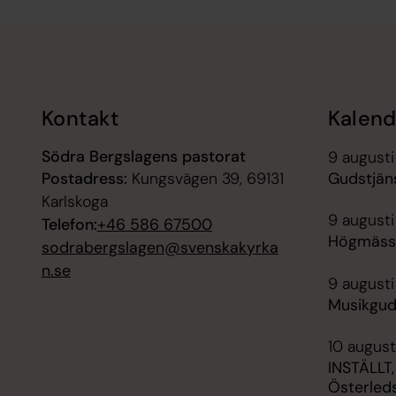
Tillbaka till toppen
Tillbaka till innehållet
Kontakt
Kalend
Södra Bergslagens pastorat
9 augusti
Postadress:
Kungsvägen 39, 69131
Gudstjän
Karlskoga
9 augusti
Telefon:
+46 586 67500
Högmässa
sodrabergslagen@svenskakyrka
n.se
9 augusti
Musikgud
10 august
INSTÄLLT,
Österled