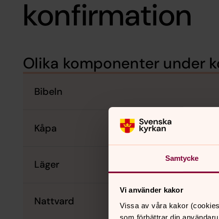
konfirmation
Olika komponenter under k
Bibeln
Kåpa
Samtycke
Läger
Vi använder kakor
Nattvard
Vissa av våra kakor (cookies
som förbättrar din användaru