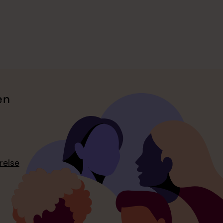
en
relse