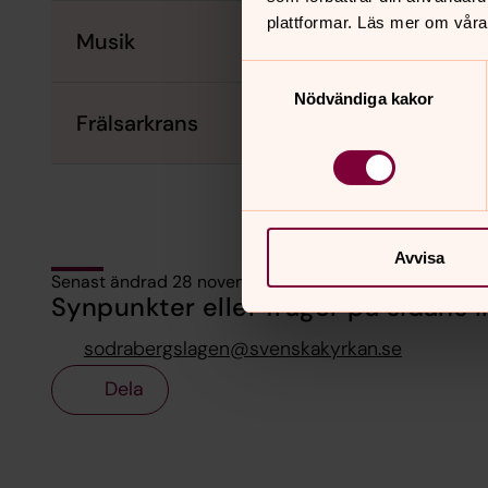
plattformar. Läs mer om våra
Musik
Samtyckesval
Nödvändiga kakor
Frälsarkrans
Avvisa
Senast ändrad 28 november 2024
Synpunkter eller frågor på sidans i
sodrabergslagen@svenskakyrkan.se
Dela