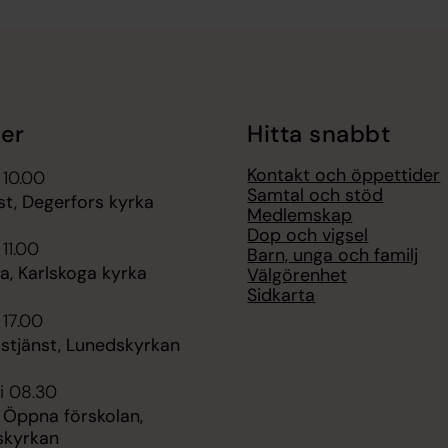
er
Hitta snabbt
Kontakt och öppettider
 10.00
Samtal och stöd
st, Degerfors kyrka
Medlemskap
Dop och vigsel
 11.00
Barn, unga och familj
, Karlskoga kyrka
Välgörenhet
Sidkarta
 17.00
stjänst, Lunedskyrkan
i 08.30
 Öppna förskolan,
skyrkan