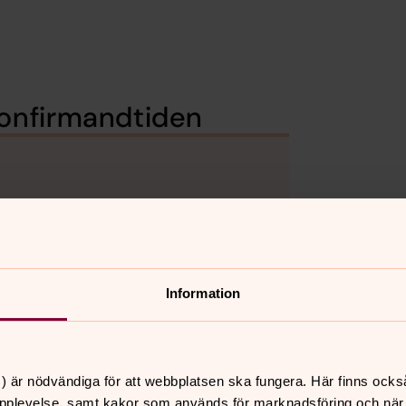
onfirmandtiden
Information
) är nödvändiga för att webbplatsen ska fungera. Här finns ocks
pplevelse, samt kakor som används för marknadsföring och när vi