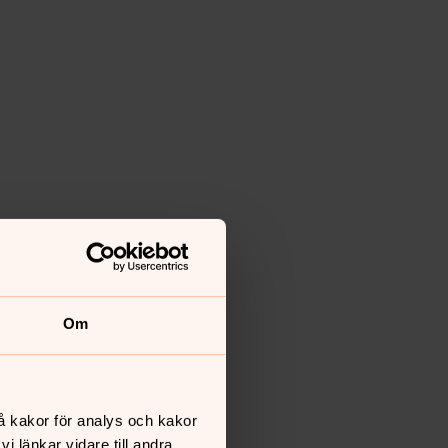
Om
å kakor för analys och kakor
 länkar vidare till andra