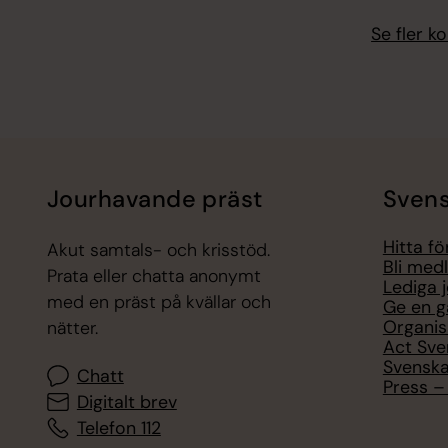
Se fler 
Jourhavande präst
Svens
Hitta f
Akut samtals- och krisstöd.
Bli med
Prata eller chatta anonymt
Lediga 
med en präst på kvällar och
Ge en g
Organis
nätter.
Act Sve
Svenska
Chatt
Press – 
Digitalt brev
Telefon 112