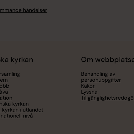
kommande händelser
ka kyrkan
Om webbplats
örsamling
Behandling av
lem
personuppgifter
jobb
Kakor
åva
Lyssna
ation
Tillgänglighetsredogö
nska kyrkan
 kyrkan i utlandet
nationell nivå