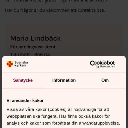
Har du frågor är du välkommen att kontakta oss.
Maria Lindbäck
Församlingsassistent
Tel: 0586 - 656 04
E-post: degerfors-
nysund.barnochunga@svenskakyrkan.se
Samtycke
Information
Om
Vi använder kakor
Senast ändrad 22 juni 2026
Vissa av våra kakor (cookies) är nödvändiga för att
Synpunkter eller frågor på sidans
webbplatsen ska fungera. Här finns också kakor för
innehåll?
analys och kakor som förbättrar din användarupplevelse,