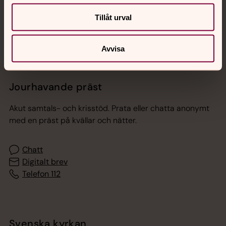
Sociala kanaler
Tillåt urval
Avvisa
Jourhavande präst
Akut samtals- och krisstöd. Prata eller chatta anonymt
med en präst på kvällar och nätter.
Chatt
Digitalt brev
Telefon 112
Svenska kyrkan