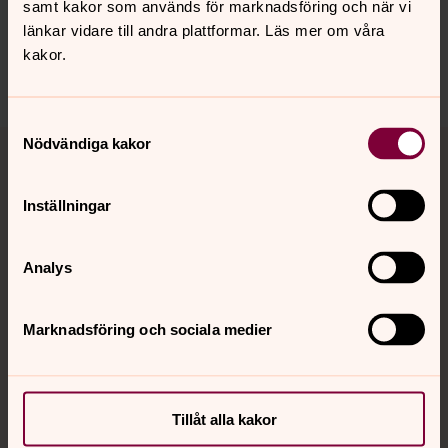
sodrabergslagen@svenskakyrkan.se
samt kakor som används för marknadsföring och när vi
länkar vidare till andra plattformar. Läs mer om våra
Dela
kakor.
Samtyckesval
Tillbaka till toppen
Tillbaka till innehållet
Nödvändiga kakor
Inställningar
Kontakt
Analys
Kalender
Marknadsföring och sociala medier
Hitta snabbt
Tillåt alla kakor