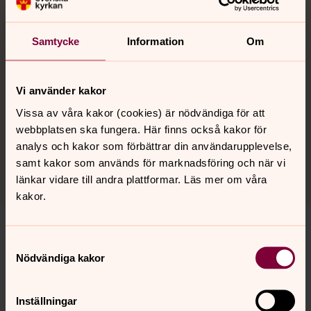
Änglakören Degerfors
För barn i årskurs 3-5
Samtycke
Information
Om
Stjärnkören Degerfors
För barn i förskoleklass till årskurs 2
Vi använder kakor
Vissa av våra kakor (cookies) är nödvändiga för att
Celestakören Degerfors
webbplatsen ska fungera. Här finns också kakor för
För ungdomar i årskurs 6, högstadiet och gymnasiet
analys och kakor som förbättrar din användarupplevelse,
samt kakor som används för marknadsföring och när vi
länkar vidare till andra plattformar. Läs mer om våra
kakor.
Samtyckesval
Nödvändiga kakor
Senast ändrad 15 juni 2026
Synpunkter eller frågor på sidans
innehåll?
Inställningar