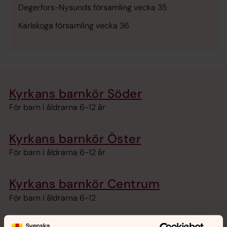
Degerfors-Nysunds församling vecka 35
Karlskoga församling vecka 36
Kyrkans barnkör Söder
För barn i åldrarna 6-12 år
Kyrkans barnkör Öster
För barn i åldrarna 6-12 år
Kyrkans barnkör Centrum
För barn i åldrarna 6-12