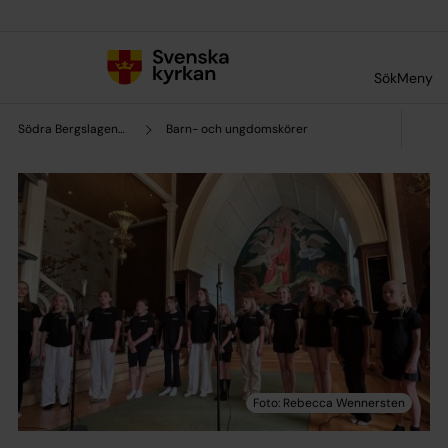
Till innehållet
Till undermeny
Sök
Meny
Södra Bergslagens pastorat
Barn- och ungdomskörer