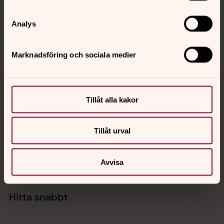
sodrabergslagen@svenskakyrkan.se
Dela
Analys
Marknadsföring och sociala medier
Tillbaka till toppen
Tillbaka till innehållet
Tillåt alla kakor
Kontakt
Tillåt urval
Kalender
Avvisa
Hitta snabbt