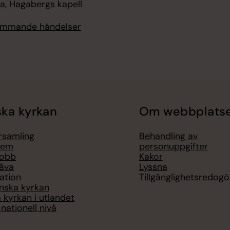
, Hagabergs kapell
kommande händelser
ka kyrkan
Om webbplats
örsamling
Behandling av
lem
personuppgifter
jobb
Kakor
åva
Lyssna
ation
Tillgänglighetsredogö
nska kyrkan
 kyrkan i utlandet
nationell nivå