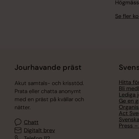
Högmässa
Se fler 
Jourhavande präst
Svens
Hitta f
Akut samtals- och krisstöd.
Bli med
Prata eller chatta anonymt
Lediga 
med en präst på kvällar och
Ge en g
Organis
nätter.
Act Sve
Svenska
Chatt
Press – 
Digitalt brev
Telefon 112