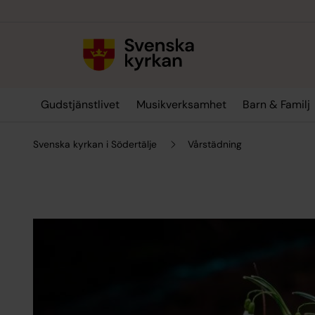
Till innehållet
Till undermeny
Gudstjänstlivet
Musikverksamhet
Barn & Familj
Svenska kyrkan i Södertälje
Vårstädning