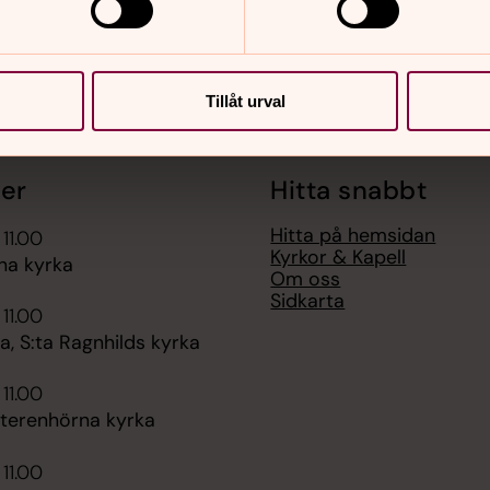
Tillåt urval
er
Hitta snabbt
Hitta på hemsidan
 11.00
Kyrkor & Kapell
na kyrka
Om oss
Sidkarta
 11.00
, S:ta Ragnhilds kyrka
 11.00
tterenhörna kyrka
 11.00