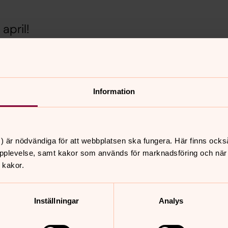
april!
, kransställ m.m. från graven.
udet med eld på kyrkogården. För
Information
ljus från gravplatsen.
er finns uppsatta vecka 15.
) är nödvändiga för att webbplatsen ska fungera. Här finns ocks
pplevelse, samt kakor som används för marknadsföring och när vi
 kakor.
nnehåll?
Inställningar
Analys