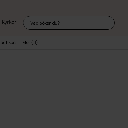
Sök
Kyrkor
Mer (11)
sbutiken