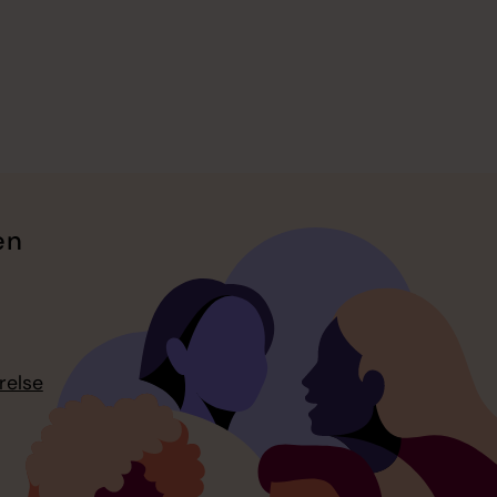
en
relse