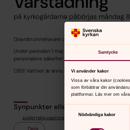
Vårstädning
på kyrkogårdarna påbörjas måndag 8 
Gravrättsinnehavare ombeds avlägsna vinterkransar
Under perioden 1 maj till 30 augusti är det förbj
Samtycke
personalens säkerhet - vänligen ta bort lyktor och 
OBS! Vattnet är ännu ej påslaget! Vattenreservoar
Vi använder kakor
Vissa av våra kakor (cookies
som förbättrar din användaru
plattformar. Läs mer om våra
Synpunkter eller frågor på sidans i
Samtyckesval
Nödvändiga kakor
sodertalje.pastorat@svenskakyrkan.se
Dela