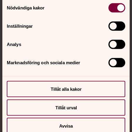
Kontakt
Samtyckesval
Nödvändiga kakor
Kalender
Inställningar
Hitta snabbt
Analys
Marknadsföring och sociala medier
Sociala kanaler
Tillåt alla kakor
Tillåt urval
Jourhavande präst
Akut samtals- och krisstöd. Prata eller chatta anonymt
Avvisa