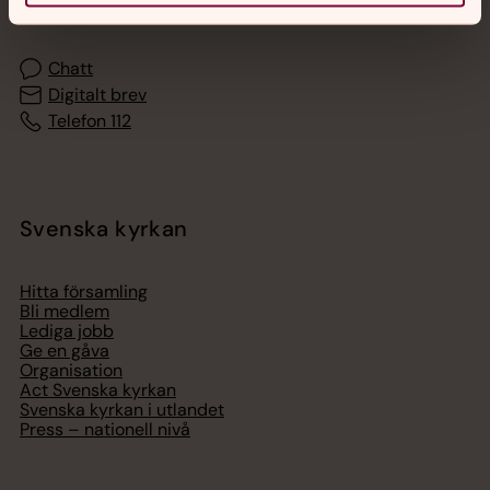
med en präst på kvällar och nätter.
Chatt
Digitalt brev
Telefon 112
Svenska kyrkan
Hitta församling
Bli medlem
Lediga jobb
Ge en gåva
Organisation
Act Svenska kyrkan
Svenska kyrkan i utlandet
Press – nationell nivå