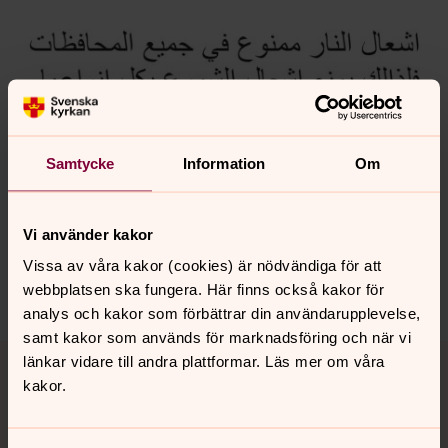
Samtycke
Information
Om
Synpunkter eller frågor på sidans
innehåll?
Vi använder kakor
sodertalje.pastorat@svenskakyrkan.se
Vissa av våra kakor (cookies) är nödvändiga för att
Dela
webbplatsen ska fungera. Här finns också kakor för
analys och kakor som förbättrar din användarupplevelse,
samt kakor som används för marknadsföring och när vi
Tillbaka till toppen
Tillbaka till innehållet
länkar vidare till andra plattformar. Läs mer om våra
kakor.