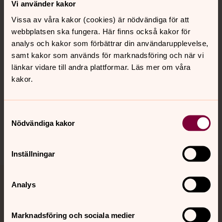
Vi använder kakor
Vissa av våra kakor (cookies) är nödvändiga för att
webbplatsen ska fungera. Här finns också kakor för
Kalender
analys och kakor som förbättrar din användarupplevelse,
samt kakor som används för marknadsföring och när vi
länkar vidare till andra plattformar. Läs mer om våra
Hitta snabbt
kakor.
Sociala kanaler
Samtyckesval
Nödvändiga kakor
Inställningar
Analys
Jourhavande präst
Akut samtals- och krisstöd. Prata eller chatta anonymt
Marknadsföring och sociala medier
med en präst på kvällar och nätter.