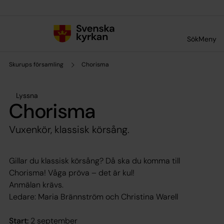
Till innehållet
Till undermeny
Sök
Meny
Skurups församling
Chorisma
Lyssna
Chorisma
Vuxenkör, klassisk körsång.
Gillar du klassisk körsång? Då ska du komma till
Chorisma! Våga pröva – det är kul!
Anmälan krävs.
Ledare: Maria Brännström och Christina Warell
Start:
2 september