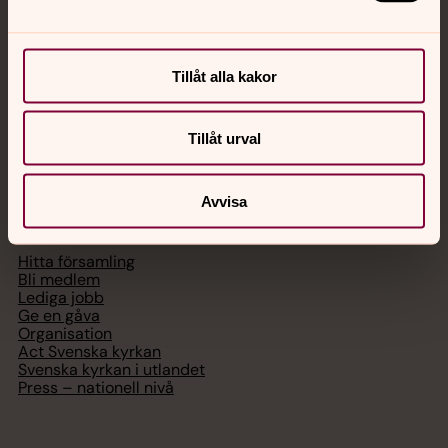
Chatt
Tillåt alla kakor
Digitalt brev
Telefon 112
Tillåt urval
Svenska kyrkan
Avvisa
Hitta församling
Bli medlem
Lediga jobb
Ge en gåva
Organisation
Act Svenska kyrkan
Svenska kyrkan i utlandet
Press – nationell nivå