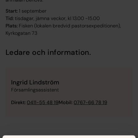
Start:
1 september
Tid:
tisdagar, jämna veckor, kl 13.00 -15.00
Plats:
Fisken (lokalen bredvid pastorsexpeditionen),
Kyrkogatan 73
Ledare och information.
Ingrid Lindström
Församlingsassistent
Direkt:
0411-55 48 19
Mobil:
0767-66 78 19