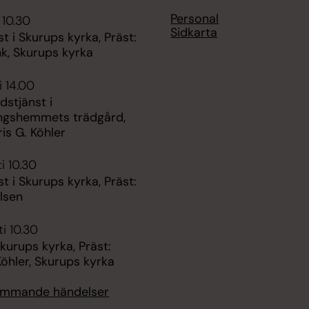
Personal
 10.30
Sidkarta
t i Skurups kyrka, Präst:
nk, Skurups kyrka
i 14.00
dstjänst i
ngshemmets trädgård,
ris G. Köhler
i 10.30
t i Skurups kyrka, Präst:
lsen
i 10.30
kurups kyrka, Präst:
Köhler, Skurups kyrka
kommande händelser