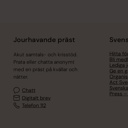
Jourhavande präst
Svens
Hitta f
Akut samtals- och krisstöd.
Bli med
Prata eller chatta anonymt
Lediga 
med en präst på kvällar och
Ge en g
Organis
nätter.
Act Sve
Svenska
Chatt
Press – 
Digitalt brev
Telefon 112