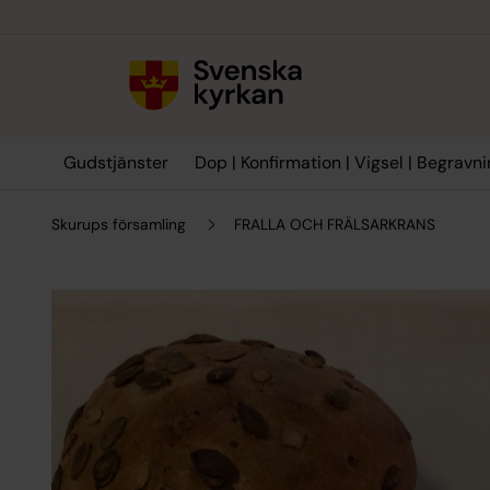
Till innehållet
Till undermeny
Gudstjänster
Dop | Konfirmation | Vigsel | Begravn
Skurups församling
FRALLA OCH FRÄLSARKRANS