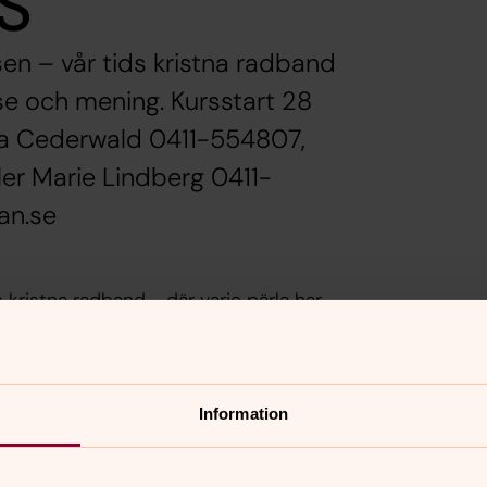
S
n – vår tids kristna radband
lse och mening. Kursstart 28
ofia Cederwald 0411-554807,
er Marie Lindberg 0411-
an.se
kristna radband - där varje pärla har
ankar och erfarenheter utifrån livet och
Information