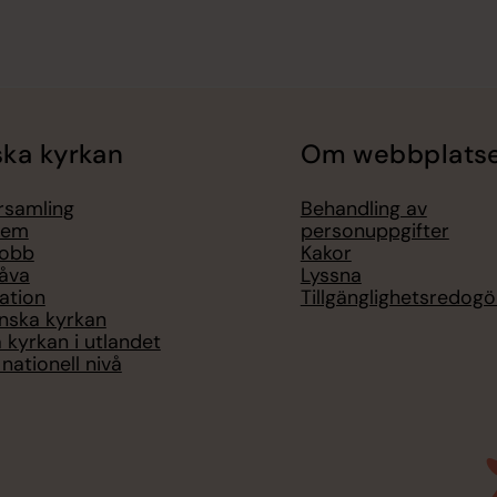
ka kyrkan
Om webbplats
örsamling
Behandling av
lem
personuppgifter
jobb
Kakor
åva
Lyssna
ation
Tillgänglighetsredogö
nska kyrkan
 kyrkan i utlandet
nationell nivå