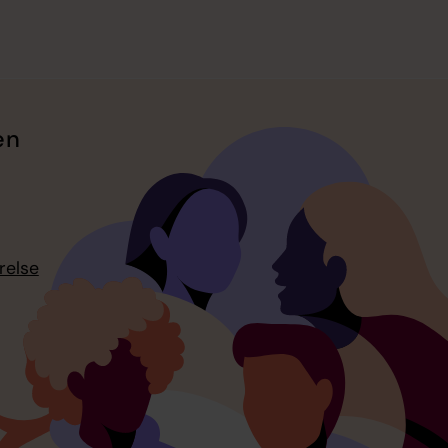
en
relse