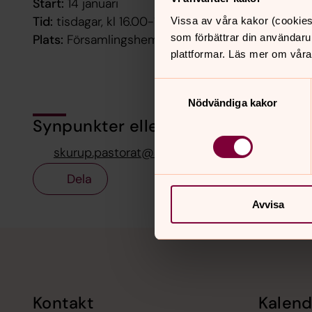
Start:
14 januari
Tid:
tisdagar, kl 16.00-18.00
Vissa av våra kakor (cookies
Plats:
Församlingshemmet i Skurup, Kyrkogatan 6
som förbättrar din användaru
plattformar. Läs mer om våra
Samtyckesval
Nödvändiga kakor
Synpunkter eller frågor på sidans i
skurup.pastorat@svenskakyrkan.se
Dela
Avvisa
Tillbaka till toppen
Tillbaka till innehållet
Kontakt
Kalend