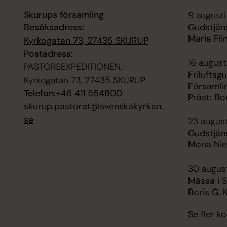
Skurups församling
9 augusti
Besöksadress:
Gudstjäns
Maria Fli
Kyrkogatan 73, 27435 SKURUP
Postadress:
16 august
PASTORSEXPEDITIONEN,
Friluftsgu
Kyrkogatan 73, 27435 SKURUP
Församli
Telefon:
+46 411 554800
Präst: Bo
skurup.pastorat@svenskakyrkan.
se
23 august
Gudstjäns
Mona Nie
30 august
Mässa i S
Boris G. 
Se fler 