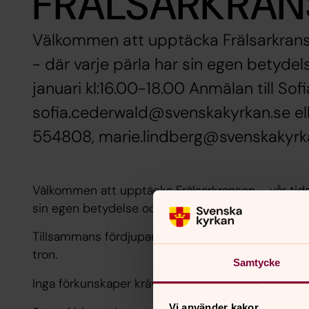
FRÄLSARKRAN
Välkommen att upptäcka Frälsarkranse
- där varje pärla har sin egen betyde
januari kl:16.00-18.00 Anmälan till S
sofia.cederwald@svenskakyrkan.se ell
554808, marie.lindberg@svenskakyrk
Välkommen att upptäcka Frälsarkransen – vår tids 
sin egen betydelse och mening.
Tillsammans fördjupar vi oss i pärlorna och delar t
tron.
Samtycke
Inga förkunskaper krävs.
Vi använder kakor