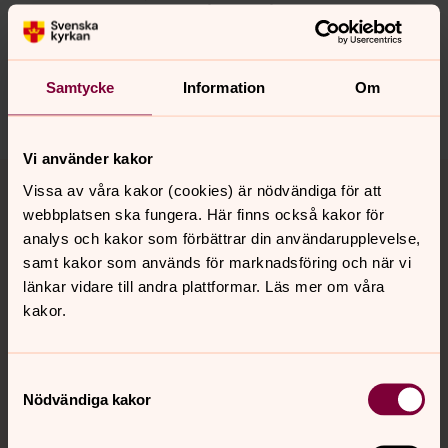
Synpunkter eller frågor på sidans
innehåll?
skurup.pastorat@svenskakyrkan.se
Samtycke
Information
Om
Dela
Vi använder kakor
Tillbaka till toppen
Tillbaka till innehållet
Vissa av våra kakor (cookies) är nödvändiga för att
webbplatsen ska fungera. Här finns också kakor för
analys och kakor som förbättrar din användarupplevelse,
samt kakor som används för marknadsföring och när vi
Kontakt
länkar vidare till andra plattformar. Läs mer om våra
kakor.
Kalender
Samtyckesval
Nödvändiga kakor
Hitta snabbt