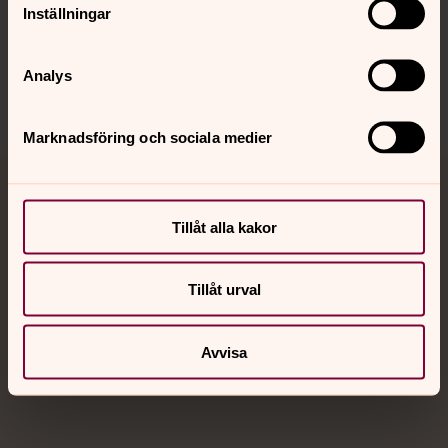
Inställningar
Sociala kanaler
Analys
Marknadsföring och sociala medier
Jourhavande präst
Tillåt alla kakor
Akut samtals- och krisstöd. Prata eller chatta anonymt
med en präst på kvällar och nätter.
Tillåt urval
Chatt
Digitalt brev
Avvisa
Telefon 112