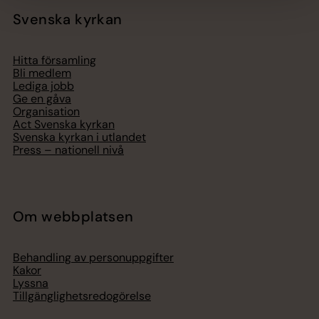
Svenska kyrkan
Hitta församling
Bli medlem
Lediga jobb
Ge en gåva
Organisation
Act Svenska kyrkan
Svenska kyrkan i utlandet
Press – nationell nivå
Om webbplatsen
Behandling av personuppgifter
Kakor
Lyssna
Tillgänglighetsredogörelse