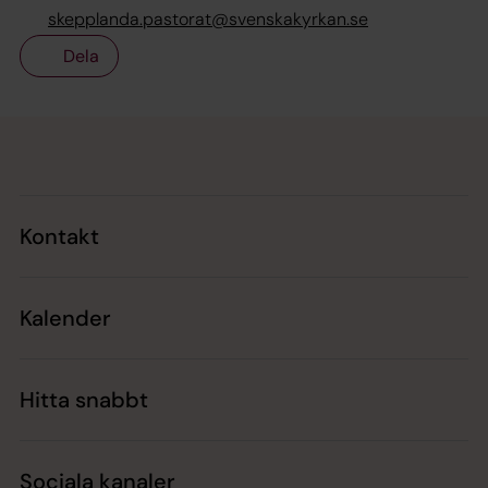
skepplanda.pastorat@svenskakyrkan.se
Dela
Tillbaka till toppen
Tillbaka till innehållet
Kontakt
Kalender
Hitta snabbt
Sociala kanaler