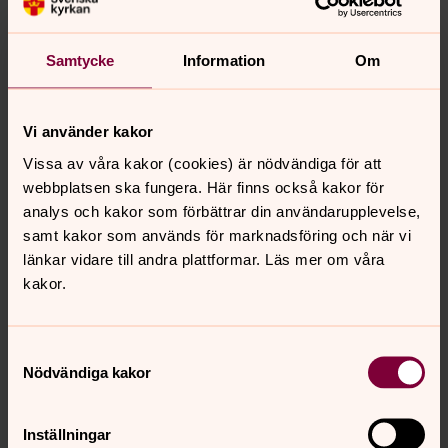
Kopior av gravbrev och register över
gravrättsinnehavare gallras efter gravrättens
Samtycke
Information
Om
upphörande. Handlingar angående gravanordningar
gallras efter 10 år, men kan bevaras längre om den har
ett kulturhistoriskt värde. Handlingar till
Vi använder kakor
gravrättsinnehavare om vård av grav eller vanvård samt
Vissa av våra kakor (cookies) är nödvändiga för att
mottagningsbevis bevaras.
webbplatsen ska fungera. Här finns också kakor för
Uppgifter om gravrättsintressent behandlas tills
analys och kakor som förbättrar din användarupplevelse,
intressenten önskar bli raderad eller tills gravrätten
samt kakor som används för marknadsföring och när vi
övergår till intressenten.
länkar vidare till andra plattformar. Läs mer om våra
kakor.
Gravskötsel
Hur och varför behandlar vi dina personuppgifter?
Tjänster i form av gravskötsel sker inom ramen för ett
Samtyckesval
avtal mellan gravrättsinnehavaren/annan intressent och
Nödvändiga kakor
begravningsverksamheten eller dödsboet och
begravningsverksamheten. Detta utgör inte en del av
begravningsverksamheten och utgör därmed inte heller
Inställningar