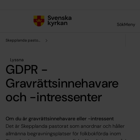
Till innehållet
Till undermeny
Sök
Meny
Skepplanda pastorat
Lyssna
GDPR -
Gravrättsinnehavare
och -intressenter
Om du är gravrättsinnehavare eller -intressent
Det är Skepplanda pastorat som anordnar och håller
allmänna begravningsplatser för folkbokförda inom