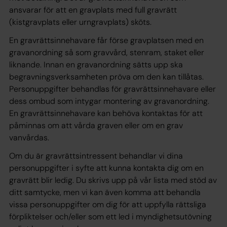
ansvarar för att en gravplats med full gravrätt
(kistgravplats eller urngravplats) sköts.
En gravrättsinnehavare får förse gravplatsen med en
gravanordning så som gravvård, stenram, staket eller
liknande. Innan en gravanordning sätts upp ska
begravningsverksamheten pröva om den kan tillåtas.
Personuppgifter behandlas för gravrättsinnehavare eller
dess ombud som intygar montering av gravanordning.
En gravrättsinnehavare kan behöva kontaktas för att
påminnas om att vårda graven eller om en grav
vanvårdas.
Om du är gravrättsintressent behandlar vi dina
personuppgifter i syfte att kunna kontakta dig om en
gravrätt blir ledig. Du skrivs upp på vår lista med stöd av
ditt samtycke, men vi kan även komma att behandla
vissa personuppgifter om dig för att uppfylla rättsliga
förpliktelser och/eller som ett led i myndighetsutövning