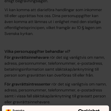
enligt begravningslagen.
Vi kan komma att diarieföra handlingar som inkommer
till eller upprättas hos oss. Dina personuppgifter kan
även komma att lämnas ut i enlighet med den statliga
offentlighetsprincipen, vilket framgår av 10 § lagen om
Svenska kyrkan.
Vilka personuppgifter behandlar vi?
För gravrättsinnehavare
rör det sig vanligtvis om namn,
adress, personnummer, telefonnummer, e-postadress,
betalningsinformation samt släktskap/anknytning till
person som gravrätten kan överföras till eller från.
För gravrättsintressenter
rör det sig vanligtvis om namn,
adress, personnummer, telefonnummer, e-postadress
samt i vissa fall släktskap/anknytning till gravsatt person
eller gravrättsinnehavare.
Hur länge behandlar vi personuppgifterna?