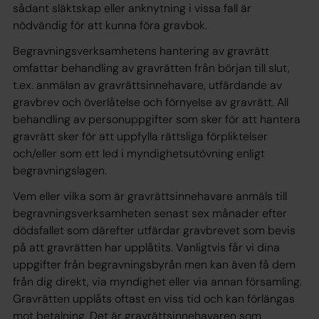
sådant släktskap eller anknytning i vissa fall är
nödvändig för att kunna föra gravbok.
Begravningsverksamhetens hantering av gravrätt
omfattar behandling av gravrätten från början till slut,
t.ex. anmälan av gravrättsinnehavare, utfärdande av
gravbrev och överlåtelse och förnyelse av gravrätt. All
behandling av personuppgifter som sker för att hantera
gravrätt sker för att uppfylla rättsliga förpliktelser
och/eller som ett led i myndighetsutövning enligt
begravningslagen.
Vem eller vilka som är gravrättsinnehavare anmäls till
begravningsverksamheten senast sex månader efter
dödsfallet som därefter utfärdar gravbrevet som bevis
på att gravrätten har upplåtits. Vanligtvis får vi dina
uppgifter från begravningsbyrån men kan även få dem
från dig direkt, via myndighet eller via annan församling.
Gravrätten upplåts oftast en viss tid och kan förlängas
mot betalning. Det är gravrättsinnehavaren som