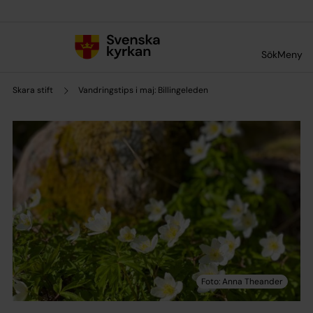
Till innehållet
Till undermeny
Sök
Meny
Skara stift
Vandringstips i maj: Billingeleden