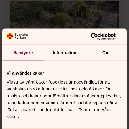
Samtycke
Information
Om
Vi använder kakor
Bild 1 av 10
Foto: Anna Theander
Vissa av våra kakor (cookies) är nödvändiga för att
webbplatsen ska fungera. Här finns också kakor för
analys och kakor som förbättrar din användarupplevelse,
samt kakor som används för marknadsföring och när vi
länkar vidare till andra plattformar. Läs mer om våra
kakor.
Bild 