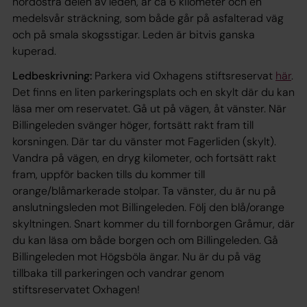
nordöstra delen av leden, är ca 6 kilometer och en
medelsvår sträckning, som både går på asfalterad väg
och på smala skogsstigar. Leden är bitvis ganska
kuperad.
Ledbeskrivning:
Parkera vid Oxhagens stiftsreservat
här
.
Det finns en liten parkeringsplats och en skylt där du kan
läsa mer om reservatet. Gå ut på vägen, åt vänster. När
Billingeleden svänger höger, fortsätt rakt fram till
korsningen. Där tar du vänster mot Fagerliden (skylt).
Vandra på vägen, en dryg kilometer, och fortsätt rakt
fram, uppför backen tills du kommer till
orange/blåmarkerade stolpar. Ta vänster, du är nu på
anslutningsleden mot Billingeleden. Följ den blå/orange
skyltningen. Snart kommer du till fornborgen Gråmur, där
du kan läsa om både borgen och om Billingeleden. Gå
Billingeleden mot Högsböla ängar. Nu är du på väg
tillbaka till parkeringen och vandrar genom
stiftsreservatet Oxhagen!