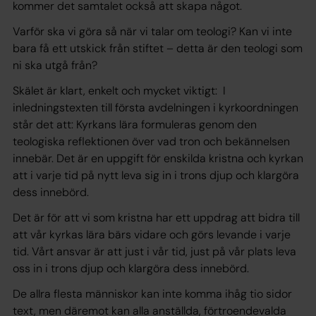
kommer det samtalet också att skapa något.
Varför ska vi göra så när vi talar om teologi? Kan vi inte
bara få ett utskick från stiftet – detta är den teologi som
ni ska utgå från?
Skälet är klart, enkelt och mycket viktigt: I
inledningstexten till första avdelningen i kyrkoordningen
står det att: Kyrkans lära formuleras genom den
teologiska reflektionen över vad tron och bekännelsen
innebär. Det är en uppgift för enskilda kristna och kyrkan
att i varje tid på nytt leva sig in i trons djup och klargöra
dess innebörd.
Det är för att vi som kristna har ett uppdrag att bidra till
att vår kyrkas lära bärs vidare och görs levande i varje
tid. Vårt ansvar är att just i vår tid, just på vår plats leva
oss in i trons djup och klargöra dess innebörd.
De allra flesta människor kan inte komma ihåg tio sidor
text, men däremot kan alla anställda, förtroendevalda