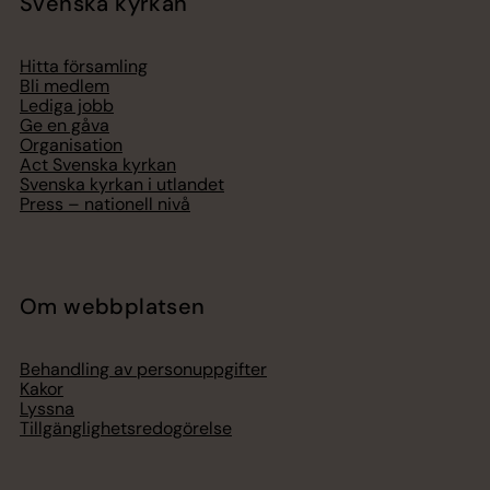
Svenska kyrkan
Hitta församling
Bli medlem
Lediga jobb
Ge en gåva
Organisation
Act Svenska kyrkan
Svenska kyrkan i utlandet
Press – nationell nivå
Om webbplatsen
Behandling av personuppgifter
Kakor
Lyssna
Tillgänglighetsredogörelse