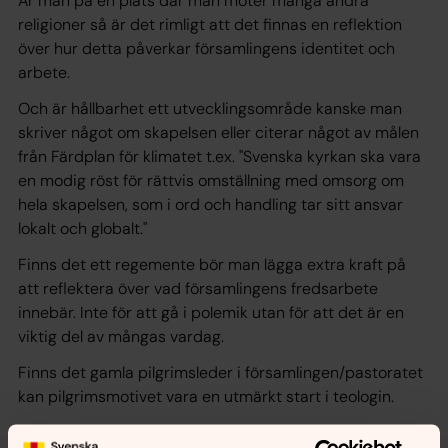
Är man på en plats där man möter många andra
religioner så är det rimligt att det finnas en reflektion
över hur detta påverkar församlingens identitet och
arbete.
Och är hållbarhet ett utvecklingsområde kanske man
skriver något om skapelsen eller citerar något av målen
från Färdplan för klimatet t.ex. "Svenska kyrkan ska vara
en modig röst för rättvis omställning med omsorg om
hela skapelsen, som i ord och handling tar sitt ansvar
lokalt och globalt."
Finns det ett regemente bör man lägga extra kraft på
att reflektera över vad församlingens fredsarbete
innebär. Inte för att gå i polemik utan för att det är en
viktig del av mångas vardag.
Finns det gamla pilgrimsleder i församlingen/pastoratet
kan pilgrimsmotivet vara en utmärkt start i teologin.
I någon kyrka finns dopfunten vid ingången till kyrkan.