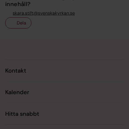
innehåll?
skara.stift@svenskakyrkan.se
Dela
Tillbaka till toppen
Tillbaka till innehållet
Kontakt
Kalender
Hitta snabbt