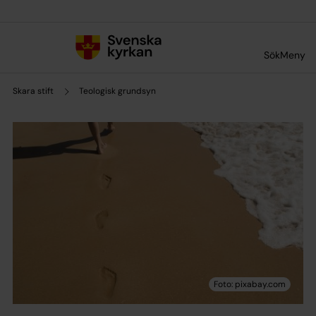
Till innehållet
Till undermeny
Sök
Meny
Skara stift
Teologisk grundsyn