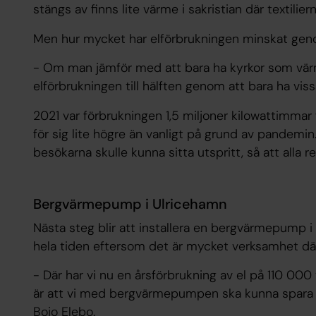
stängs av finns lite värme i sakristian där textilie
Men hur mycket har elförbrukningen minskat gen
- Om man jämför med att bara ha kyrkor som värm
elförbrukningen till hälften genom att bara ha vi
2021 var förbrukningen 1,5 miljoner kilowattimmar f
för sig lite högre än vanligt på grund av pandemin
besökarna skulle kunna sitta utspritt, så att alla re
Bergvärmepump i Ulricehamn
Nästa steg blir att installera en bergvärmepump 
hela tiden eftersom det är mycket verksamhet där
- Där har vi nu en årsförbrukning av el på 110 000
är att vi med bergvärmepumpen ska kunna spara i
Bojo Elebo.