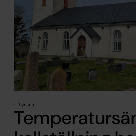
Lyssna
Temperatursä