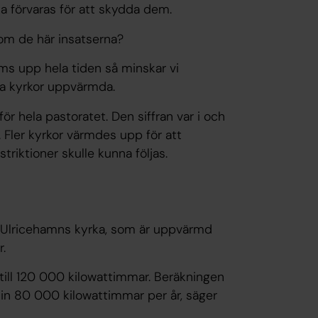
rna förvaras för att skydda dem.
om de här insatserna?
s upp hela tiden så minskar vi
ssa kyrkor uppvärmda.
ör hela pastoratet. Den siffran var i och
. Fler kyrkor värmdes upp för att
striktioner skulle kunna följas.
i Ulricehamns kyrka, som är uppvärmd
.
 till 120 000 kilowattimmar. Beräkningen
n 80 000 kilowattimmar per år, säger