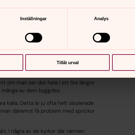
ill mindre än 12 grader.
ändå en lägre energiförbrukning
Inställningar
Analys
torat är dock inget nytt. Men antalet
lägre. Det har även den temperatur
ar man gått från 21 grader till 19.
Tillåt urval
tt om man ser det hela i ett lite längre
när många av dem byggdes.
a kalla. Detta är ju ofta helt oisolerade
kan man däremot få problem med sprickor
ukt. I några av de kyrkor där värmen