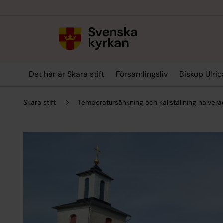
Till innehållet
Till undermeny
Det här är Skara stift
Församlingsliv
Biskop Ulric
Skara stift
Temperatursänkning och kallställning halver