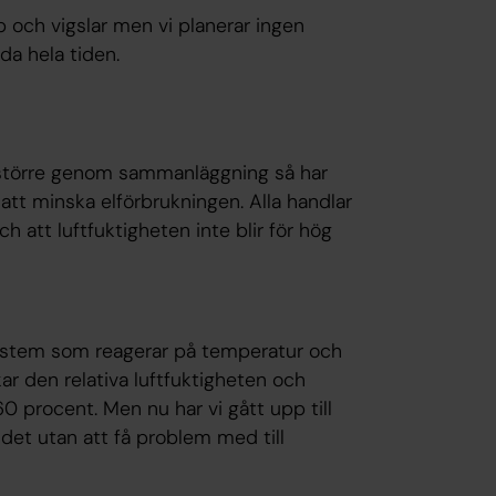
op och vigslar men vi planerar ingen
a hela tiden.
t större genom sammanläggning så har
r att minska elförbrukningen. Alla handlar
h att luftfuktigheten inte blir för hög
system som reagerar på temperatur och
r den relativa luftfuktigheten och
60 procent. Men nu har vi gått upp till
r det utan att få problem med till