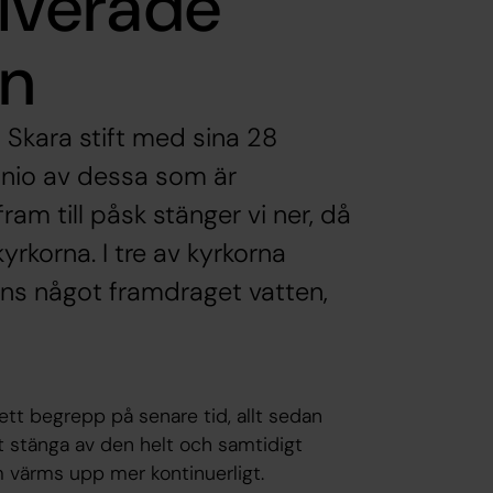
alverade
en
i Skara stift med sina 28
a nio av dessa som är
ram till påsk stänger vi ner, då
yrkorna. I tre av kyrkorna
inns något framdraget vatten,
 hett begrepp på senare tid, allt sedan
tt stänga av den helt och samtidigt
m värms upp mer kontinuerligt.