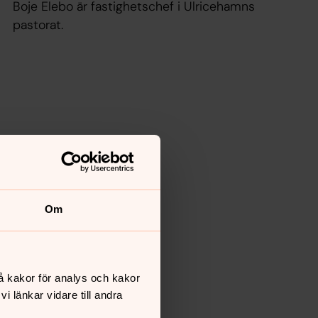
Boje Elebo är fastighetschef i Ulricehamns
pastorat.
Om
å kakor för analys och kakor
 länkar vidare till andra