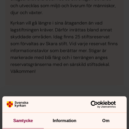
och utvecklas som miljö och livsrum för människor,
djur och växter.
Kyrkan vill gå längre i sina åtaganden än vad
lagstiftningen kräver. Därför inrättas bland annat
skyddade områden. Idag finns 25 stiftsreservat
som förvaltas av Skara stift. Vid varje reservat finns
informationstavlor som berättar mer. Stigar är
markerade med blå färg och i terrängen anges
reservatsgränserna med en särskild stiftsdekal.
Välkommen!
Samtycke
Information
Om