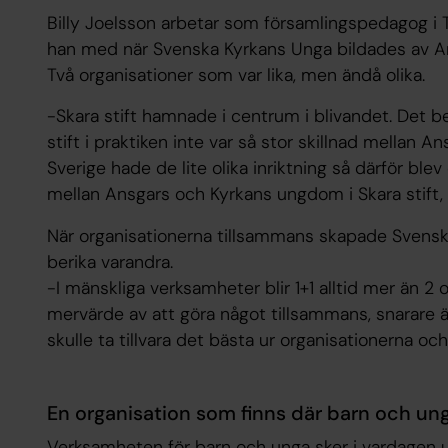
Billy Joelsson arbetar som församlingspedagog i 
han med när Svenska Kyrkans Unga bildades av 
Två organisationer som var lika, men ändå olika.
-Skara stift hamnade i centrum i blivandet. Det b
stift i praktiken inte var så stor skillnad mellan 
Sverige hade de lite olika inriktning så därför blev
mellan Ansgars och Kyrkans ungdom i Skara stift, 
När organisationerna tillsammans skapade Svenska
berika varandra.
-I mänskliga verksamheter blir 1+1 alltid mer än 2
mervärde av att göra något tillsammans, snarare än
skulle ta tillvara det bästa ur organisationerna och
En organisation som finns där barn och ung
Verksamheten för barn och unga sker i vardagen ute