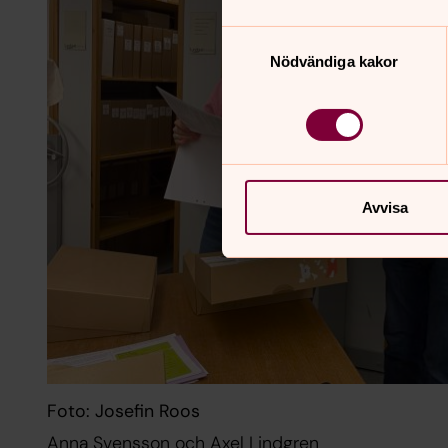
Samtyckesval
Nödvändiga kakor
Avvisa
Foto: Josefin Roos
Anna Svensson och Axel Lindgren