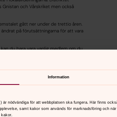
s Gnistan och Vårskriket men också
stalet gått ner under de trettio åren.
n ändrat på förutsättningarna för att vara
u kan du bara vara vanlig medlem om du
är över 30, säger Axel Lindgren som är
Information
) är nödvändiga för att webbplatsen ska fungera. Här finns ocks
pplevelse, samt kakor som används för marknadsföring och när vi
 kakor.