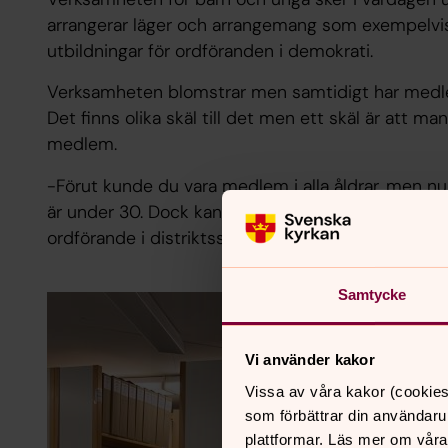
arrangerar läger och arrangemang som exempelvi
utbildningar för ordföranden i demokrati.
Verksamheten blomstrar men samtidigt har medlem
Det finns olika skäl till det men ett skäl är att ma
medlem.
-Förut kunde du vara medlem i alla åldrar, men n
är under 30. Dock kan du vara stödmedlem om du 
ordförande i distriktsstyrelsen i Skara stift.
Samtycke
Vi använder kakor
Vissa av våra kakor (cookies
som förbättrar din användaru
plattformar. Läs mer om våra