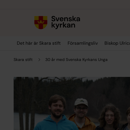
Till innehållet
Till undermeny
Det här är Skara stift
Församlingsliv
Biskop Ulric
Skara stift
30 år med Svenska Kyrkans Unga