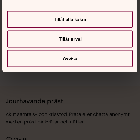
Kalender
Tillåt alla kakor
Hitta snabbt
Tillåt urval
Sociala kanaler
Avvisa
Jourhavande präst
Akut samtals- och krisstöd. Prata eller chatta anonymt
med en präst på kvällar och nätter.
Chatt