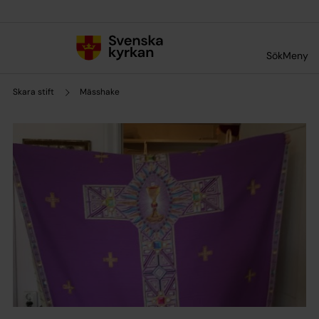
Till innehållet
Till undermeny
Sök
Meny
Skara stift
Mässhake