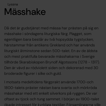
Lyssna
Mässhake
Då det är gudstjänst med mässa har prästen på sig en
mässhake i söndagens liturgiska färg. Plagget, som
egentligen bara består av två hopsydda tygstycken,
härstammar från antikens Grekland och har används
liturgiskt åtminstone sedan 500-talet. En av de äldsta
och mest praktfulla bevarade mässhakarna i Sverige
tillhörde Skarabiskopen Brynolf Algotssons (1278 - 1317).
Den är vävd av rödviolett siden och dekorerad med 30
broderade figurer i silke och guld.
I motsats medeltidens färgprakt använde 1700-och
1800-talets präster nästan bara svarta och mörkröda
mässhakar med ett enkelt silverkors på ryggen. De var
oftast av tjock och tung sammet. I början av 1900-talet
ökade intresset för kyrkliga textilier. Församlingarna ville