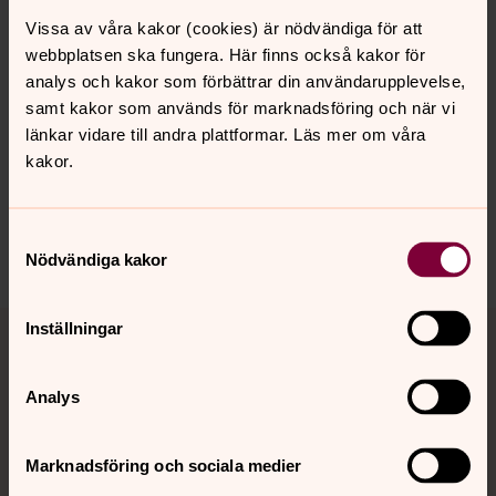
stiftsantikvarie
Vissa av våra kakor (cookies) är nödvändiga för att
webbplatsen ska fungera. Här finns också kakor för
analys och kakor som förbättrar din användarupplevelse,
samt kakor som används för marknadsföring och när vi
Senast ändrad 2 september 2019
länkar vidare till andra plattformar. Läs mer om våra
Synpunkter eller frågor på sidans
kakor.
innehåll?
skara.stift@svenskakyrkan.se
Samtyckesval
Dela
Nödvändiga kakor
Tillbaka till toppen
Tillbaka till innehållet
Inställningar
Analys
Kontakt
Marknadsföring och sociala medier