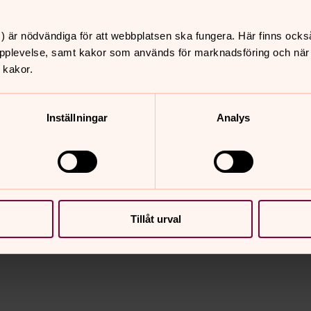
at och cirka 360 församlingar i stiftet.
 sedan 1800-talet. De senaste årens
) är nödvändiga för att webbplatsen ska fungera. Här finns ocks
pplevelse, samt kakor som används för marknadsföring och när vi
 42 ”enheter” - fördelningen är 28
 kakor.
gar som inte ingår i ett pastorat. Det
Inställningar
Analys
nnehåll?
Tillåt urval