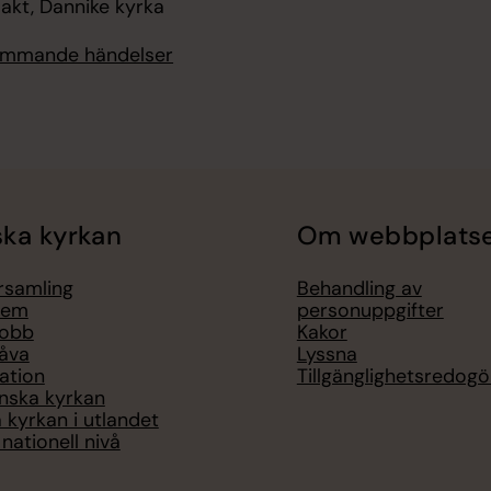
akt, Dannike kyrka
kommande händelser
ka kyrkan
Om webbplats
örsamling
Behandling av
lem
personuppgifter
jobb
Kakor
åva
Lyssna
ation
Tillgänglighetsredogö
nska kyrkan
 kyrkan i utlandet
nationell nivå