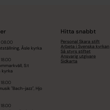
er
Hitta snabbt
Personal Skara stift
i 08.00
Arbeta i Svenska kyrkan
ställning, Åsle kyrka
Så styrs stiftet
Ansvarig utgivare
 18.00
Sidkarta
ommarkväll, S:t
 kyrka
 18.00
sik "Bach-jazz", Hjo
 18.00