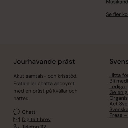
Musikand
Se fler 
Jourhavande präst
Svens
Hitta f
Akut samtals- och krisstöd.
Bli med
Prata eller chatta anonymt
Lediga 
med en präst på kvällar och
Ge en g
Organis
nätter.
Act Sve
Svenska
Chatt
Press – 
Digitalt brev
Telefon 112