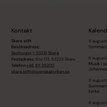
Tillbaka till toppen
Tillbaka till innehållet
Kontakt
Kalend
Skara stift
8 august
Besöksadress:
Sommarut
Skoltorget 1, 53231 Skara
8 augusti
Postadress:
Box 173, 53223 Skara
Musik i s
Telefon:
+46 511 26200
Johannes
skara.stift@svenskakyrkan.se
8 augusti
Sommarmu
kyrka
8 augusti