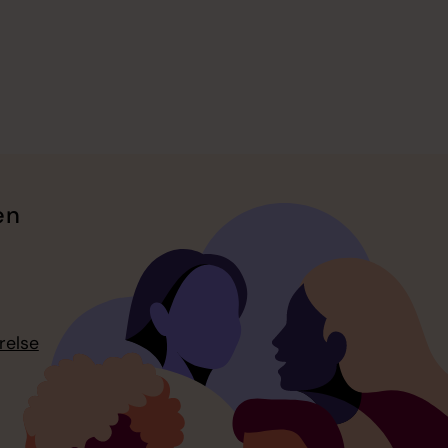
en
relse